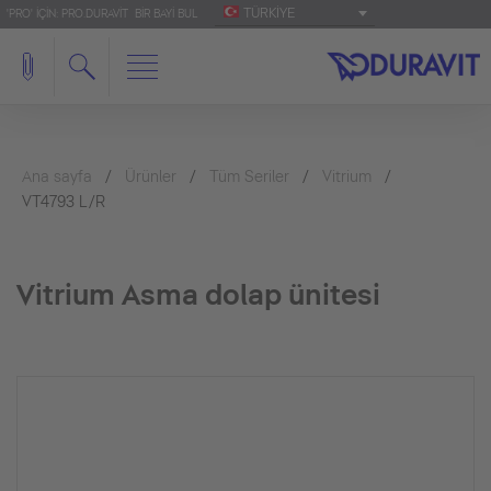
TÜRKIYE
'PRO' IÇIN: PRO.DURAVIT
BIR BAYI BUL
Ana sayfa
Ürünler
Tüm Seriler
Vitrium
VT4793 L/R
Vitrium Asma dolap ünitesi