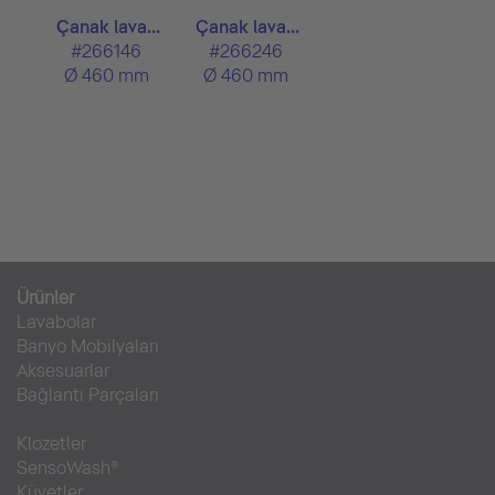
Çanak lava...
Çanak lava...
#266146
#266246
Ø 460 mm
Ø 460 mm
Ürünler
Lavabolar
Banyo Mobilyaları
Aksesuarlar
Bağlantı Parçaları
Klozetler
SensoWash®
Küvetler