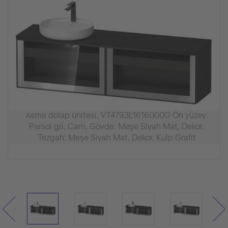
Asma dolap ünitesi, VT4793L1616000G Ön yüzey:
Parsol gri, Cam, Gövde: Meşe Siyah Mat, Dekor,
Tezgah: Meşe Siyah Mat, Dekor, Kulp Grafit