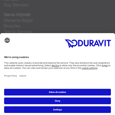
Duş Tekneleri
Servis Hizmeti
Malzeme Bilgisi
Broşürler
Teknik Servisler
Sıkça sorulan sorular
Facebook
Instagram
Pinterest
RSS-Feed
Flickr
Linked In
YouTube
Copyright © 2026 Duravit AG
Imprint
|
Veri Koruma Beyanı
|
Çerez ayarları
Türkiye