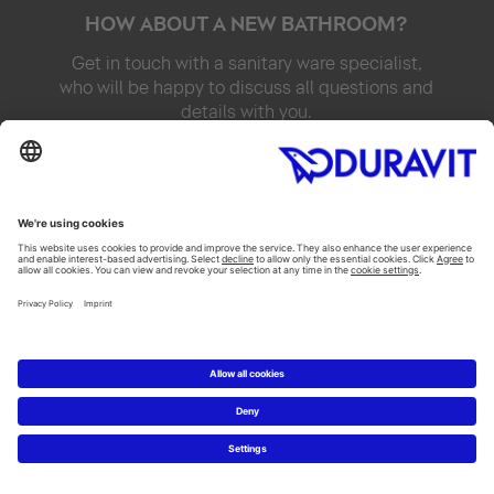
HOW ABOUT A NEW BATHROOM?
Get in touch with a sanitary ware specialist,
who will be happy to discuss all questions and
details with you.
Turkey
20 km
Arama