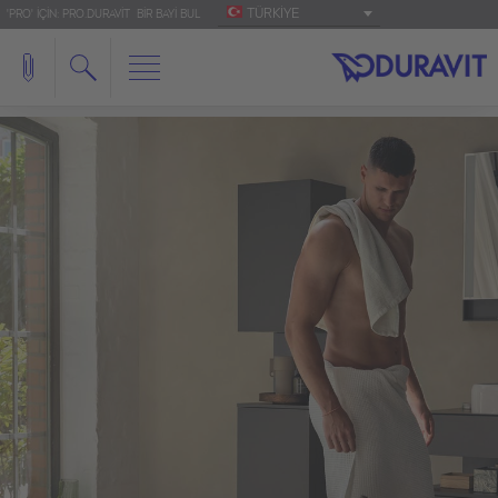
TÜRKIYE
'PRO' IÇIN: PRO.DURAVIT
BIR BAYI BUL