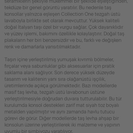
seramiklerin şekliyle mükemmel bir şekilde eşleştiğinden,
tekdüze bir genel görüntü yaratılır. Bu nedenle taş
konsollar yalnızca eşleşen Collection One tezgah üstü
lavaboyla birlikte set olarak mevcuttur. Yüksek kaliteli
doğal İtalyan taşı özel bir vurgu sağlar. Çok dayanıklıdır
ve yüzey işlemi, bakımını özellikle kolaylaştırır. Doğal taş
plakaların her biri benzersizdir ve bu, farklı ve değişken
renk ve damarlarla yansıtılmaktadır.
Taşın içine yerleştirilmiş yumuşak kıvrımlı bölmeler,
fırçalar veya sabunluklar gibi aksesuarlar için pratik
saklama alanı sağlıyor. Son derece yüksek düzeyde
tasarım ve kalitenin yanı sıra olağanüstü işçilik,
üretimlerinde açıkça görülmektedir. Bazı modellerde
masif taş levha, tezgah üstü lavabonun üstüne
yerleştirilmesiyle doğrudan duvara tutturulabilir. Bu tür
kurulumda konsol destekleri zarif mat siyah toz boyalı
metalden yapılmıştır ve aynı zamanda havlu tutucu
görevi de görür. Diğer modellerde taş levha ahşap bir
konsolun üzerine yerleştirilerek iki malzeme ve yapının
uyumlu bir simbiyozu yaratılıyor.