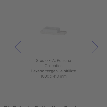
 A. Porsche
Studio F. A. Porsche
Studio F. 
ection
Collection
Colle
ing masajlı
Lavabo tezgah ile birlikte
Lavabo tezgah
üvet
1000 x 410 mm
1000 x 
x 800 mm