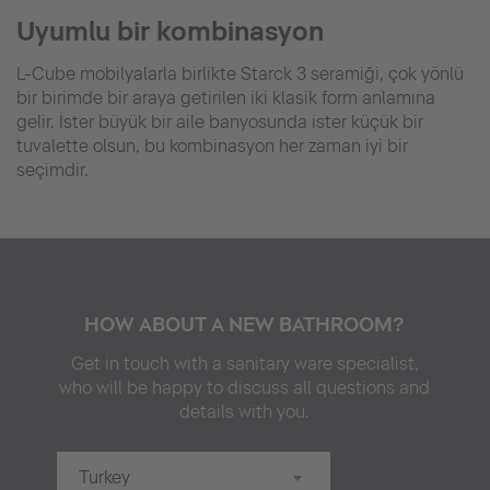
Uyumlu bir kombinasyon
L-Cube mobilyalarla birlikte Starck 3 seramiği, çok yönlü
bir birimde bir araya getirilen iki klasik form anlamına
gelir. İster büyük bir aile banyosunda ister küçük bir
tuvalette olsun, bu kombinasyon her zaman iyi bir
seçimdir.
HOW ABOUT A NEW BATHROOM?
Get in touch with a sanitary ware specialist,
who will be happy to discuss all questions and
details with you.
Turkey