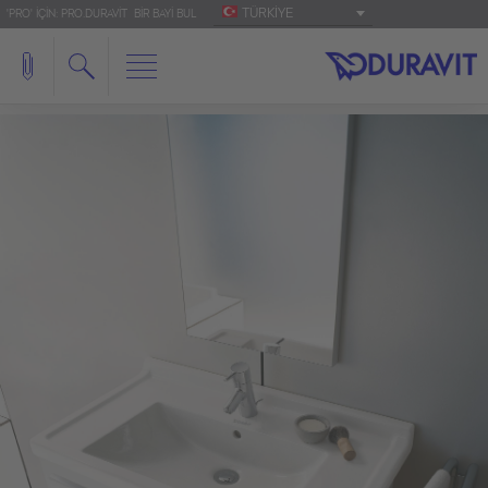
TÜRKIYE
'PRO' IÇIN: PRO.DURAVIT
BIR BAYI BUL