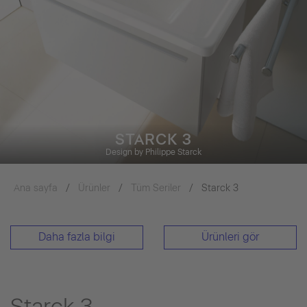
STARCK 3
Design by Philippe Starck
Ana sayfa
Ürünler
Tüm Seriler
Starck 3
Daha fazla bilgi
Ürünleri gör
Starck 3