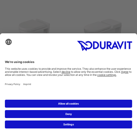
Asma klozet
Asma klozet Vital
Starck 3 #220039
Starck 3 #220339
365 x 540 mm
370 x 700 mm