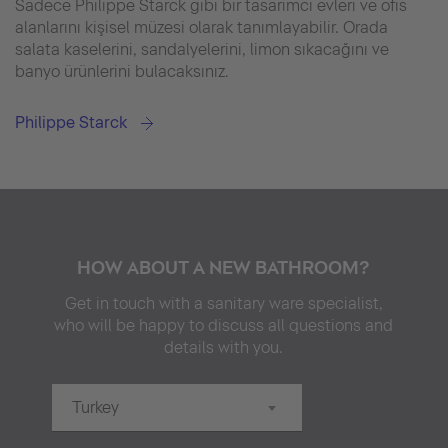
Sadece Philippe Starck gibi bir tasarımcı evleri ve ofis
alanlarını kişisel müzesi olarak tanımlayabilir. Orada
salata kaselerini, sandalyelerini, limon sıkacağını ve
banyo ürünlerini bulacaksınız.
Philippe Starck
HOW ABOUT A NEW BATHROOM?
Get in touch with a sanitary ware specialist,
who will be happy to discuss all questions and
details with you.
Turkey