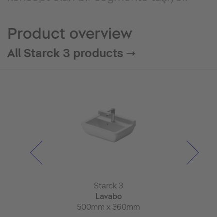
Product overview
All Starck 3 products ➝
rck 3
Starck 3
Star
ara bölmesi
Lavabo
Lav
x 400mm
500mm x 360mm
650mm x