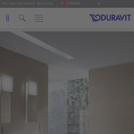
TÜRKIYE
'PRO' IÇIN: PRO.DURAVIT
BIR BAYI BUL