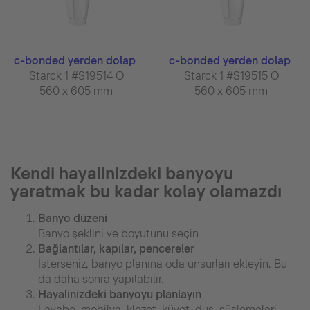
c-bonded yerden dolap
c-bonded yerden dolap
Starck 1 #S19514 O
Starck 1 #S19515 O
560 x 605 mm
560 x 605 mm
Kendi hayalinizdeki banyoyu
yaratmak bu kadar kolay olamazdı
Banyo düzeni
Banyo şeklini ve boyutunu seçin
Bağlantılar, kapılar, pencereler
İsterseniz, banyo planına oda unsurları ekleyin. Bu
da daha sonra yapılabilir.
Hayalinizdeki banyoyu planlayın
Lavabo, mobilya, klozet, küvet, duş, süslemeleri