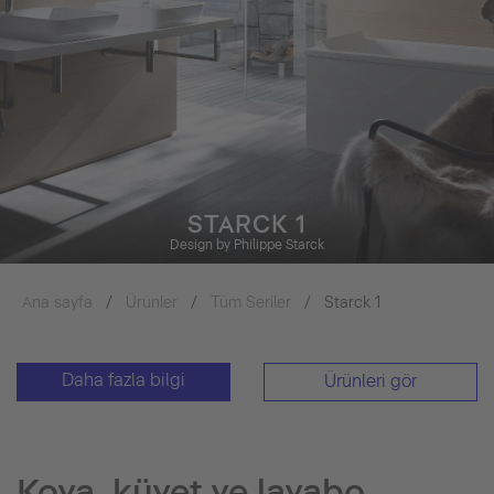
STARCK 1
Design by Philippe Starck
Ana sayfa
Ürünler
Tüm Seriler
Starck 1
Daha fazla bilgi
Ürünleri gör
Kova, küvet ve lavabo