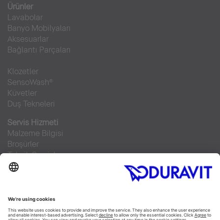
Ürünler
Lavabolar
Banyo Mobilyaları
Aksesuarlar
Bağlantı Parçaları
Klozetler
SensoWash®
Küvetler
Duş Tekneleri
Servis Hizmeti
Malzeme Bilgisi
Broşürler
Teknik Servisler
Sıkça sorulan sorular
Facebook
Instagram