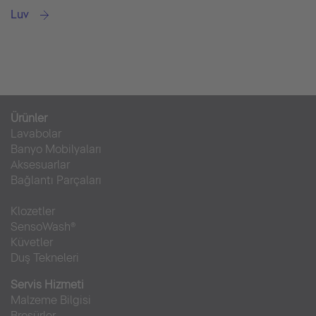
Luv
Ürünler
Lavabolar
Banyo Mobilyaları
Aksesuarlar
Bağlantı Parçaları
Klozetler
SensoWash®
Küvetler
Duş Tekneleri
Servis Hizmeti
Malzeme Bilgisi
Broşürler