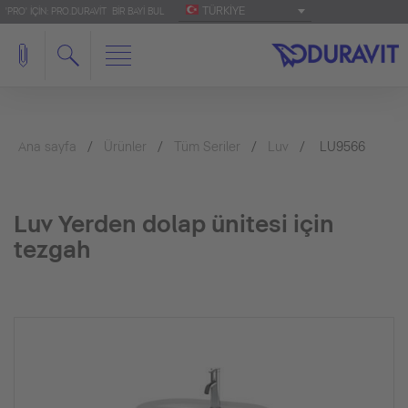
TÜRKIYE
'PRO' IÇIN: PRO.DURAVIT
BIR BAYI BUL
Ana sayfa
Ürünler
Tüm Seriler
Luv
LU9566
Luv Yerden dolap ünitesi için
tezgah