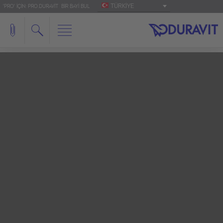
TÜRKIYE
'PRO' IÇIN: PRO.DURAVIT
BIR BAYI BUL