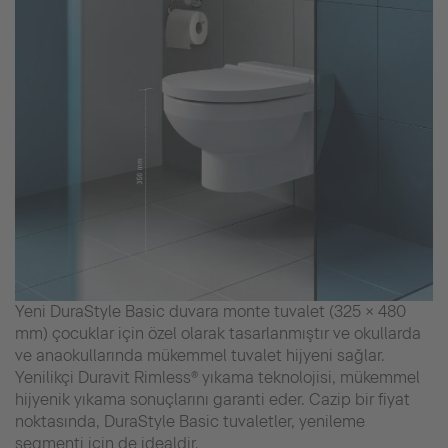
Yeni DuraStyle Basic duvara monte tuvalet (325 × 480
mm) çocuklar için özel olarak tasarlanmıştır ve okullarda
ve anaokullarında mükemmel tuvalet hijyeni sağlar.
Yenilikçi Duravit Rimless® yıkama teknolojisi, mükemmel
hijyenik yıkama sonuçlarını garanti eder. Cazip bir fiyat
noktasında, DuraStyle Basic tuvaletler, yenileme
segmenti için de idealdir.