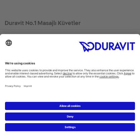
Duravit No.1 Masajlı Küvetler
Einbau-Whirlwanne
Einbau-Whirlwanne
Duravit No.1 #760487
Duravit No.1 #760488
1500 x 700 mm
1600 x 700 mm