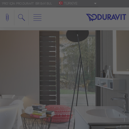
TÜRKIYE
'PRO' IÇIN: PRO.DURAVIT
BIR BAYI BUL