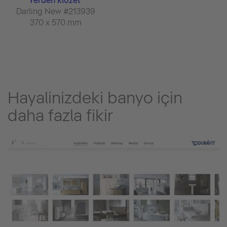
Yerden klozet
Darling New #213939
370 x 570 mm
Hayalinizdeki banyo için
daha fazla fikir