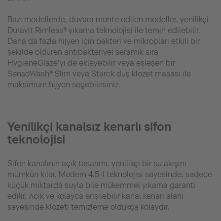
Bazı modellerde, duvara monte edilen modeller, yenilikçi
Duravit Rimless® yıkama teknolojisi ile temin edilebilir.
Daha da fazla hijyen için bakteri ve mikropları etkili bir
şekilde öldüren antibakteriyel seramik sıra
HygieneGlaze'yi de ekleyebilir veya eşleşen bir
SensoWash® Slim veya Starck duş klozet masası ile
maksimum hijyen seçebilirsiniz.
Yeni̇li̇kçi̇ kanalsız kenarlı si̇fon
teknoloji̇si̇
Sifon kanalının açık tasarımı, yenilikçi bir su akışını
mümkün kılar. Modern 4.5-l teknolojisi sayesinde, sadece
küçük miktarda suyla bile mükemmel yıkama garanti
edilir. Açık ve kolayca erişilebilir kanal kenarı alanı
sayesinde klozeti temizleme oldukça kolaydır.