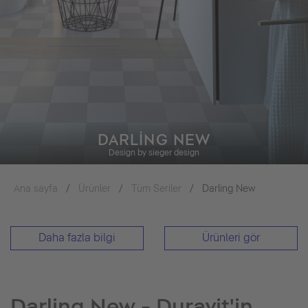
DARLING NEW
Design by sieger design
Ana sayfa
Ürünler
Tüm Seriler
Darling New
Daha fazla bilgi
Ürünleri gör
Darling New - Duravit'in