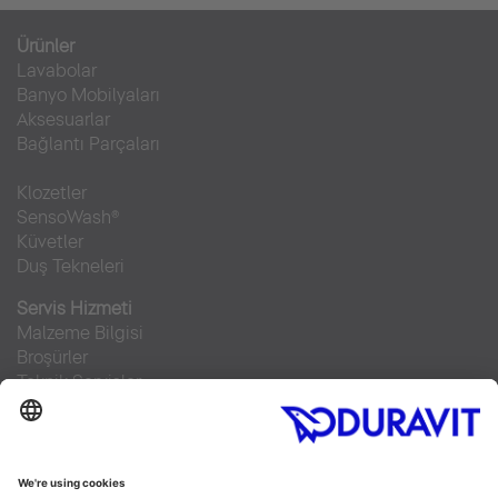
Ürünler
Lavabolar
Banyo Mobilyaları
Aksesuarlar
Bağlantı Parçaları
Klozetler
SensoWash®
Küvetler
Duş Tekneleri
Servis Hizmeti
Malzeme Bilgisi
Broşürler
Teknik Servisler
Sıkça sorulan sorular