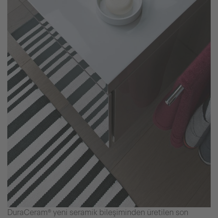
DuraCeram® yeni seramik bileşiminden üretilen son