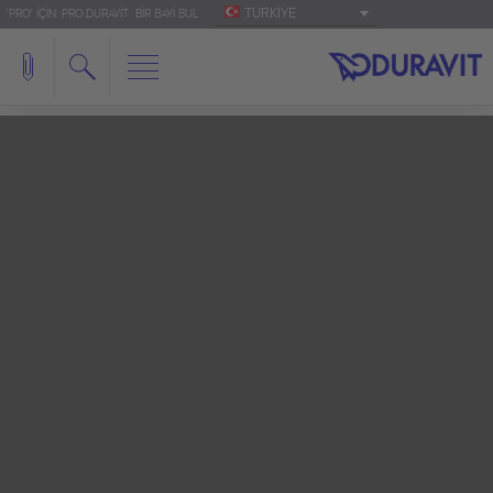
TÜRKIYE
'PRO' IÇIN: PRO.DURAVIT
BIR BAYI BUL