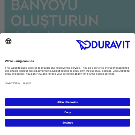
BANYOYU
OLUŞTURUN
daha kolay
olamazdı
Kişisel banyenizi kişisel beğeninize ve tercihinize göre
düzenleyin, düzenleyin ve değiştirin ve fikirlerinizi
aileniz, arkadaşlarınız ve perakendecilerle birlikte
kaydedin, yazdırın ve paylaşın.