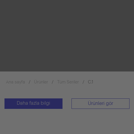
Ana sayfa
Ürünler
Tüm Seriler
C.1
Daha fazla bilgi
Ürünleri gör