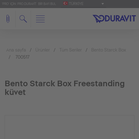
TÜRKIYE
'PRO' IÇIN: PRO.DURAVIT
BIR BAYI BUL
Ana sayfa
Ürünler
Tüm Seriler
Bento Starck Box
700517
Bento Starck Box Freestanding
küvet