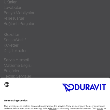
Ürünler
Lavabolar
Banyo Mobilyaları
Aksesuarlar
Bağlantı Parçaları
Klozetler
SensoWash®
Küvetler
Duş Tekneleri
Servis Hizmeti
Malzeme Bilgisi
Broşürler
Teknik Servisler
Sıkça sorulan sorular
Facebook
Instagram
Pinterest
RSS-Feed