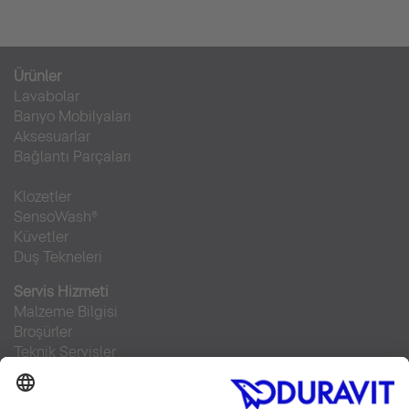
Ürünler
Lavabolar
Banyo Mobilyaları
Aksesuarlar
Bağlantı Parçaları
Klozetler
SensoWash®
Küvetler
Duş Tekneleri
Servis Hizmeti
Malzeme Bilgisi
Broşürler
Teknik Servisler
Sıkça sorulan sorular