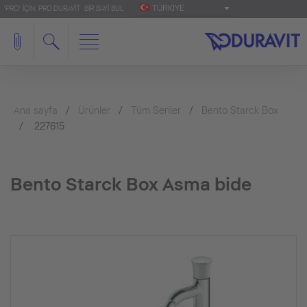
TÜRKIYE
'PRO' IÇIN: PRO.DURAVIT
BIR BAYI BUL
Ana sayfa
Ürünler
Tüm Seriler
Bento Starck Box
227615
Bento Starck Box Asma bide