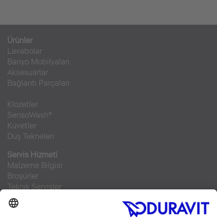
Ürünler
Lavabolar
Banyo Mobilyaları
Aksesuarlar
Bağlantı Parçaları
Klozetler
SensoWash®
Küvetler
Duş Tekneleri
Servis Hizmeti
Malzeme Bilgisi
Broşürler
Teknik Servisler
Sıkça sorulan sorular