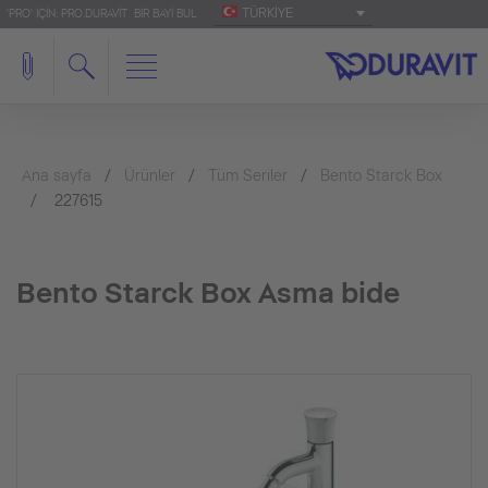
TÜRKIYE
'PRO' IÇIN: PRO.DURAVIT
BIR BAYI BUL
Ana sayfa
Ürünler
Tüm Seriler
Bento Starck Box
227615
Bento Starck Box Asma bide