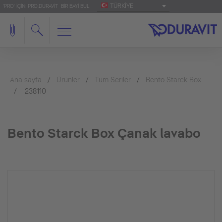
TÜRKIYE
'PRO' IÇIN: PRO.DURAVIT
BIR BAYI BUL
Ana sayfa
Ürünler
Tüm Seriler
Bento Starck Box
238110
Bento Starck Box Çanak lavabo