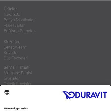
Ürünler
Lavabolar
Banyo Mobilyaları
Aksesuarlar
Bağlantı Parçaları
Klozetler
SensoWash®
Küvetler
Duş Tekneleri
Servis Hizmeti
Malzeme Bilgisi
Broşürler
Teknik Servisler
Sıkça sorulan sorular