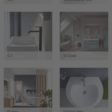
C.1
D-Code
D-Neo
Darling New