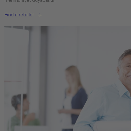
memnuniyet duyacaktır.
Find a retailer