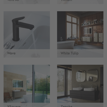
Wave
White Tulip
XSquare
Zencha