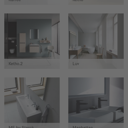
Ketho.2
Luv
ME by Starck
Manhattan