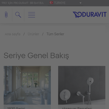
TÜRKIYE
'PRO' IÇIN: PRO.DURAVIT
BIR BAYI BUL
Ana sayfa
Ürünler
Tüm Seriler
Seriye Genel Bakış
1930 Serisi
Aksesuar Parçaları