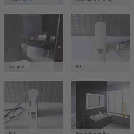
Architec
B.1
B.2
Bento Starck Box