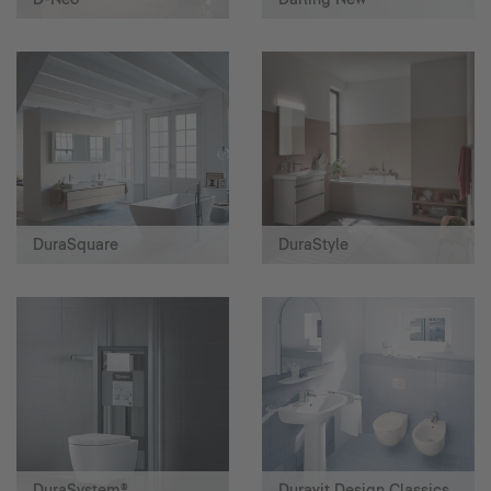
DuraSquare
DuraStyle
DuraSystem®
Duravit Design Classics