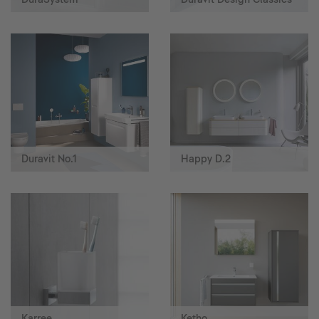
Duravit No.1
Happy D.2
Karree
Ketho