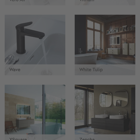
Wave
White Tulip
XSquare
Zencha