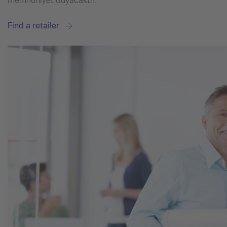
memnuniyet duyacaktır.
Find a retailer