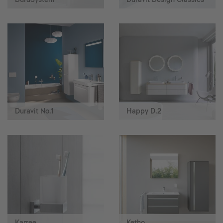
Duravit No.1
Happy D.2
Karree
Ketho