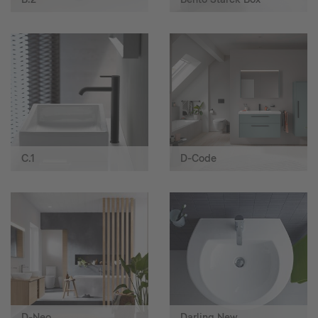
C.1
D-Code
D-Neo
Darling New