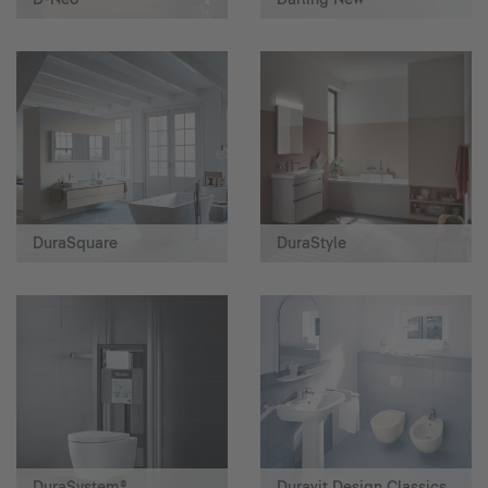
DuraSquare
DuraStyle
DuraSystem®
Duravit Design Classics