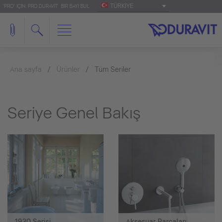
TÜRKIYE
'PRO' IÇIN: PRO.DURAVIT
BIR BAYI BUL
Ana sayfa
Ürünler
Tüm Seriler
Seriye Genel Bakış
1930 Serisi
Aksesuar Parçaları