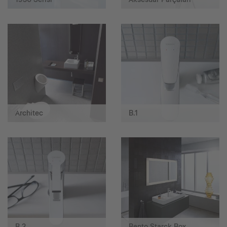
Architec
B.1
B.2
Bento Starck Box