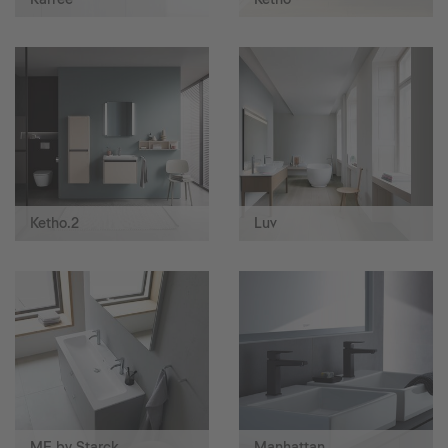
Ketho.2
Luv
ME by Starck
Manhattan