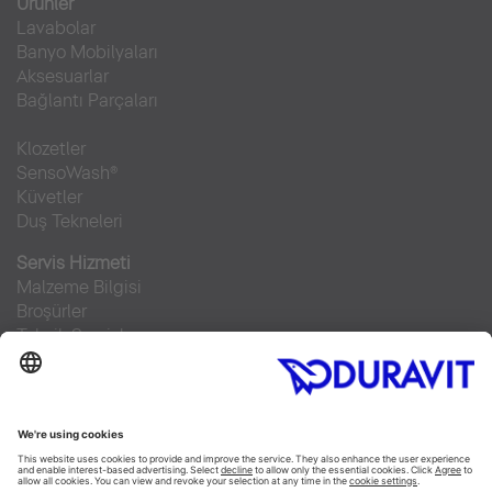
Ürünler
Lavabolar
Banyo Mobilyaları
Aksesuarlar
Bağlantı Parçaları
Klozetler
SensoWash®
Küvetler
Duş Tekneleri
Servis Hizmeti
Malzeme Bilgisi
Broşürler
Teknik Servisler
Sıkça sorulan sorular
Facebook
Instagram
Pinterest
RSS-Feed