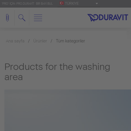
TÜRKIYE
'PRO' IÇIN: PRO.DURAVIT
BIR BAYI BUL
Ana sayfa
Ürünler
Tüm kategoriler
Products for the washing
area