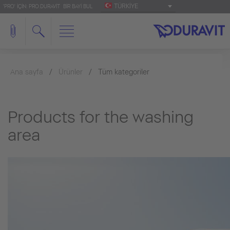
TÜRKIYE
'PRO' IÇIN: PRO.DURAVIT
BIR BAYI BUL
Ana sayfa
Ürünler
Tüm kategoriler
Products for the washing
area