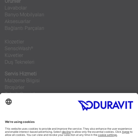
Ürünler
Lavabolar
Banyo Mobilyaları
Aksesuarlar
Bağlantı Parçaları
Klozetler
SensoWash®
Küvetler
Duş Tekneleri
Servis Hizmeti
Malzeme Bilgisi
Broşürler
Teknik Servisler
Sıkça sorulan sorular
Facebook
Instagram
Pinterest
RSS-Feed