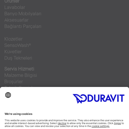
Ürünler
Lavabolar
Banyo Mobilyaları
Aksesuarlar
Bağlantı Parçaları
Klozetler
SensoWash®
Küvetler
Duş Tekneleri
Servis Hizmeti
Malzeme Bilgisi
Broşürler
Teknik Servisler
Sıkça sorulan sorular
Facebook
Instagram
Pinterest
RSS-Feed