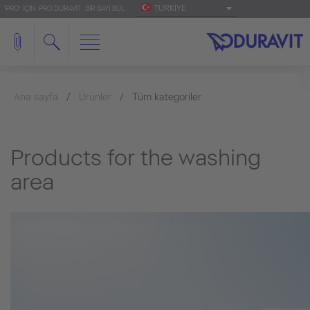
TÜRKIYE
'PRO' IÇIN: PRO.DURAVIT
BIR BAYI BUL
Ana sayfa
Ürünler
Tüm kategoriler
Products for the washing
area