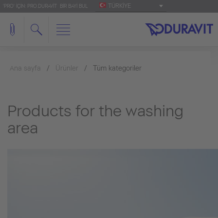
TÜRKIYE
'PRO' IÇIN: PRO.DURAVIT
BIR BAYI BUL
Ana sayfa
Ürünler
Tüm kategoriler
Products for the washing
area