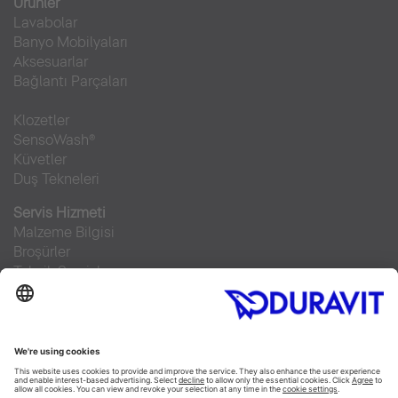
Ürünler
Lavabolar
Banyo Mobilyaları
Aksesuarlar
Bağlantı Parçaları
Klozetler
SensoWash®
Küvetler
Duş Tekneleri
Servis Hizmeti
Malzeme Bilgisi
Broşürler
Teknik Servisler
Sıkça sorulan sorular
Facebook
Instagram
Pinterest
RSS-Feed