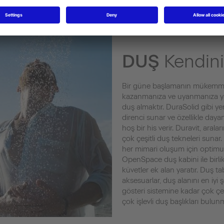
DUŞ
Kendini
Bir güne başlamanın mükemmel y
kazanmanıza ve uyanmanıza yar
duş almaktır. DuraSolid gibi y
direnci sunar ve özellikle day
hoş bir his verir. Duravit, aral
çok çeşitli duş tekneleri sunar.
her mimari oluşum için optimum
OpenSpace duş kabini ile birli
küvetler ek alan yaratır. Duş ta
aksesuarlar, duş alanını en iyi
gösteri sistemine kadar çok çeşi
çok işlevli duş başlıkları bulun