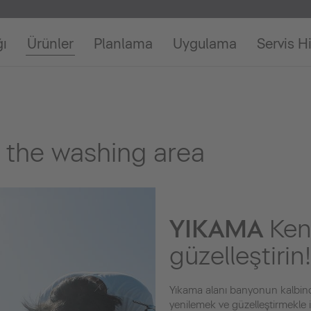
ğı
Ürünler
Planlama
Uygulama
Servis H
 the washing area
YIKAMA
Ken
güzelleştirin!
Yıkama alanı banyonun kalbinde
yenilemek ve güzelleştirmekle ilg