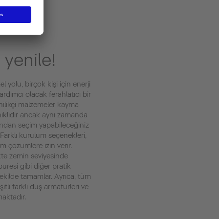
 yenile!
olu, birçok kişi için enerji
dımcı olacak ferahlatıcı bir
enilikçi malzemeler kayma
anıklıdır ancak aynı zamanda
arından seçim yapabileceğiniz
 Farklı kurulum seçenekleri,
 çözümlere izin verir.
kte zemin seviyesinde
buresi gibi diğer pratik
 şekilde tamamlar. Ayrıca, tüm
tli farklı duş armatürleri ve
maktadır.