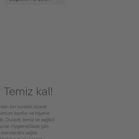
R
Temiz kal!
dan biri tuvaleti ziyaret
imum konfor ve hijyene
 Duravit, temiz ve sağlıklı
sunar. HygieneGlaze gibi
 standardını sağlar.