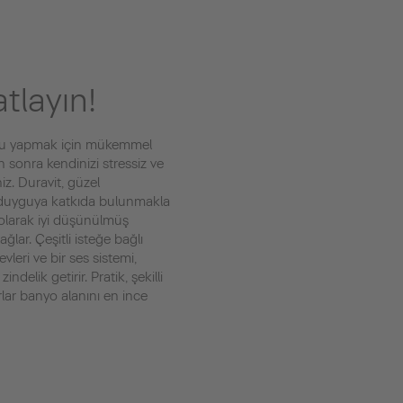
tlayın!
bunu yapmak için mükemmel
n sonra kendinizi stressiz ve
iz. Duravit, güzel
bu duyguya katkıda bulunmakla
 olarak iyi düşünülmüş
lar. Çeşitli isteğe bağlı
levleri ve bir ses sistemi,
ndelik getirir. Pratik, şekilli
ar banyo alanını en ince