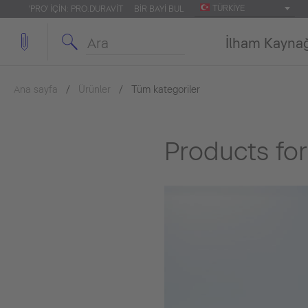
TÜRKIYE
'PRO' IÇIN: PRO.DURAVIT
BIR BAYI BUL
İlham Kayna
Ana sayfa
Ürünler
Tüm kategoriler
Products for