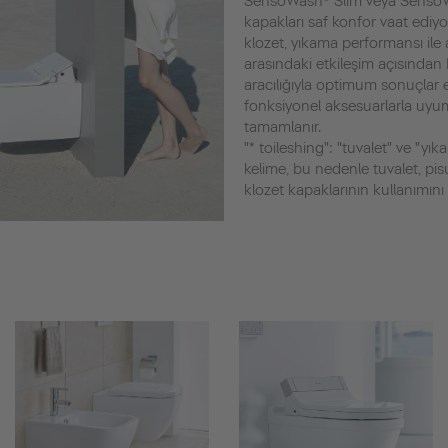
SensoWash® Slim veya SensoW
kapakları saf konfor vaat ediyo
klozet, yıkama performansı ile 
arasındaki etkileşim açısından 
aracılığıyla optimum sonuçlar e
fonksiyonel aksesuarlarla uyum
tamamlanır.
"* toileshing": "tuvalet" ve "y
kelime, bu nedenle tuvalet, pi
klozet kapaklarının kullanımını