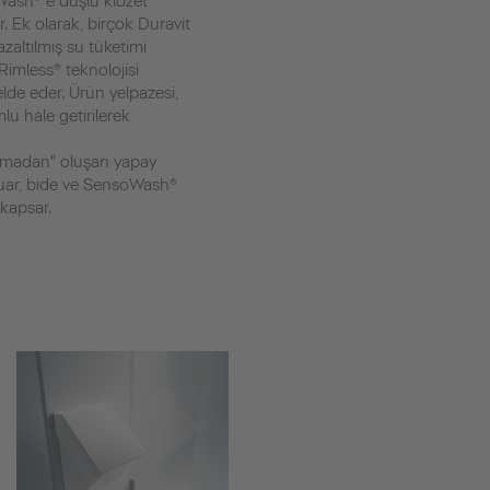
ash® e duşlu klozet
r. Ek olarak, birçok Duravit
azaltılmış su tüketimi
Rimless® teknolojisi
lde eder. Ürün yelpazesi,
lu hale getirilerek
ıkamadan" oluşan yapay
suar, bide ve SensoWash®
 kapsar.