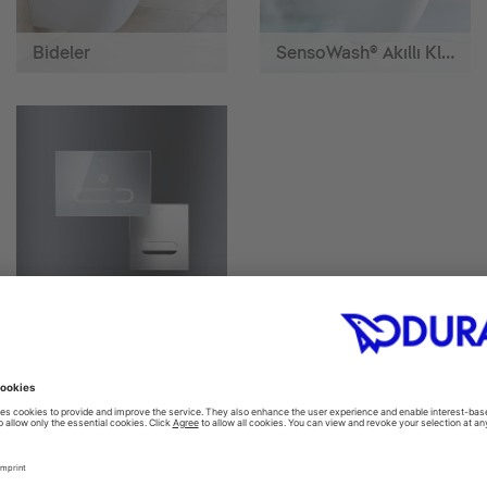
Bideler
SensoWash® Akıllı Klozetler
Actuator plates