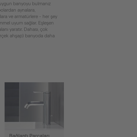
ize uygun banyoyu bulmanız
bolardan aynalara,
lara ve armatürlere - her şey
emmel uyum sağlar. Eşleşen
anı yaratır. Dahası, çok
gerçek ahşap) banyoda daha
Bağlantı Parçaları