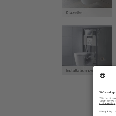
Klozetler
Installation systems