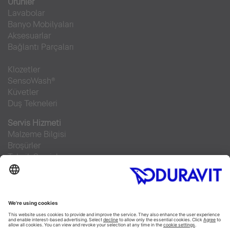
Ürünler
Lavabolar
Banyo Mobilyaları
Aksesuarlar
Bağlantı Parçaları
Klozetler
SensoWash®
Küvetler
Duş Tekneleri
Servis Hizmeti
Malzeme Bilgisi
Broşürler
Teknik Servisler
Sıkça sorulan sorular
Facebook
Instagram
Pinterest
RSS-Feed