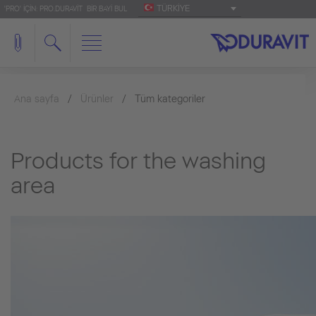
TÜRKIYE
'PRO' IÇIN: PRO.DURAVIT
BIR BAYI BUL
Ana sayfa
Ürünler
Tüm kategoriler
Products for the washing
area