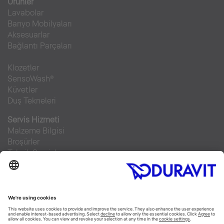
Ürünler
Lavabolar
Banyo Mobilyaları
Aksesuarlar
Bağlantı Parçaları
Klozetler
SensoWash®
Küvetler
Duş Tekneleri
Servis Hizmeti
Malzeme Bilgisi
Broşürler
Teknik Servisler
Sıkça sorulan sorular
Facebook
Instagram
Pinterest
RSS-Feed