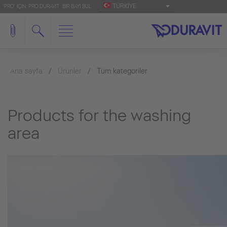
TÜRKIYE
'PRO' IÇIN: PRO.DURAVIT
BIR BAYI BUL
Ana sayfa
Ürünler
Tüm kategoriler
Products for the washing
area