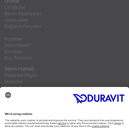
Ürünler
Lavabolar
Banyo Mobilyaları
Aksesuarlar
Bağlantı Parçaları
Klozetler
SensoWash®
Küvetler
Duş Tekneleri
Servis Hizmeti
Malzeme Bilgisi
Broşürler
Teknik Servisler
Sıkça sorulan sorular
Facebook
Instagram
Pinterest
RSS-Feed