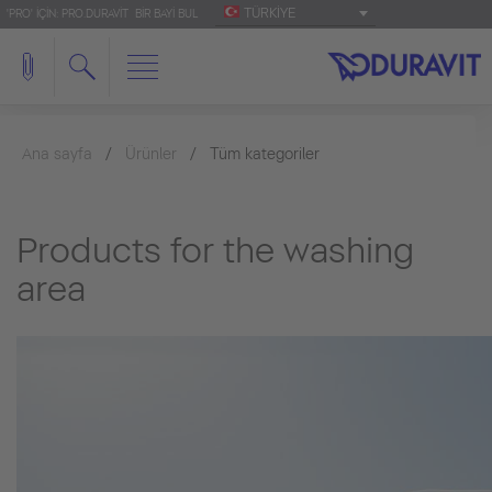
TÜRKIYE
'PRO' IÇIN: PRO.DURAVIT
BIR BAYI BUL
Ana sayfa
Ürünler
Tüm kategoriler
Products for the washing
area