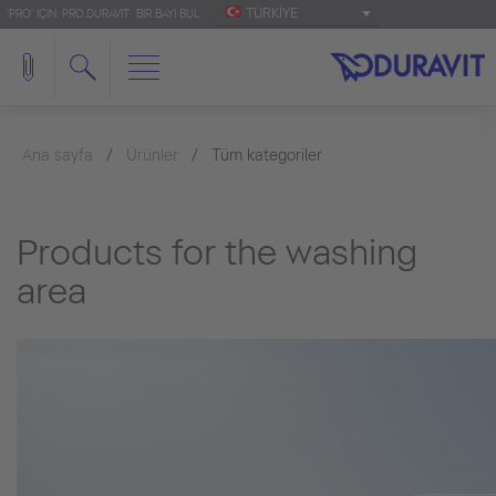
TÜRKIYE
'PRO' IÇIN: PRO.DURAVIT
BIR BAYI BUL
Ana sayfa
Ürünler
Tüm kategoriler
Products for the washing
area