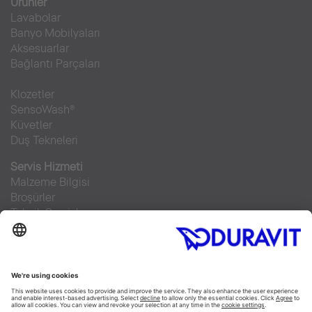
Ürünler
Lavabolar
Banyo Mobilyaları
Aksesuarlar
Bağlantı Parçaları
Klozetler
SensoWash®
Küvetler
Duş Tekneleri
Servis Hizmeti
Malzeme Bilgisi
Broşürler
Teknik Servisler
Sıkça sorulan sorular
Facebook
Instagram
Pinterest
RSS-Feed