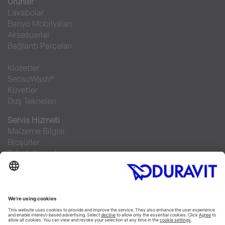
Ürünler
Lavabolar
Banyo Mobilyaları
Aksesuarlar
Bağlantı Parçaları
Klozetler
SensoWash®
Küvetler
Duş Tekneleri
Servis Hizmeti
Malzeme Bilgisi
Broşürler
Teknik Servisler
Sıkça sorulan sorular
Facebook
Instagram
Pinterest
RSS-Feed