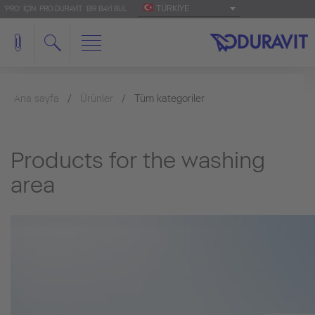
TÜRKIYE
'PRO' IÇIN: PRO.DURAVIT
BIR BAYI BUL
Ana sayfa
Ürünler
Tüm kategoriler
Products for the washing
area