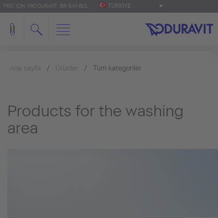
TÜRKIYE
'PRO' IÇIN: PRO.DURAVIT
BIR BAYI BUL
Ana sayfa
Ürünler
Tüm kategoriler
Products for the washing
area