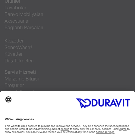
Ürünler
Lavabolar
Banyo Mobilyaları
Aksesuarlar
Bağlantı Parçaları
Klozetler
SensoWash®
Küvetler
Duş Tekneleri
Servis Hizmeti
Malzeme Bilgisi
Broşürler
Teknik Servisler
Sıkça sorulan sorular
Facebook
Instagram
Pinterest
RSS-Feed