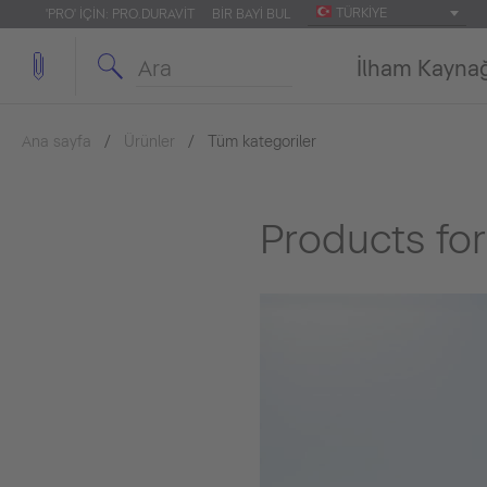
TÜRKIYE
'PRO' IÇIN: PRO.DURAVIT
BIR BAYI BUL
İlham Kayna
Ana sayfa
Ürünler
Tüm kategoriler
Products for