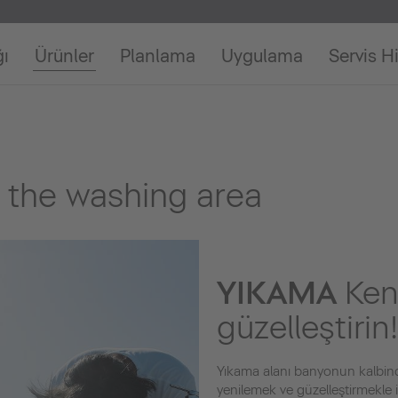
ğı
Ürünler
Planlama
Uygulama
Servis H
 the washing area
YIKAMA
Ken
güzelleştirin!
Yıkama alanı banyonun kalbinde
yenilemek ve güzelleştirmekle ilg