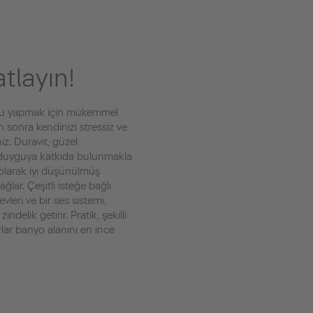
tlayın!
bunu yapmak için mükemmel
n sonra kendinizi stressiz ve
iz. Duravit, güzel
bu duyguya katkıda bulunmakla
 olarak iyi düşünülmüş
lar. Çeşitli isteğe bağlı
levleri ve bir ses sistemi,
ndelik getirir. Pratik, şekilli
ar banyo alanını en ince