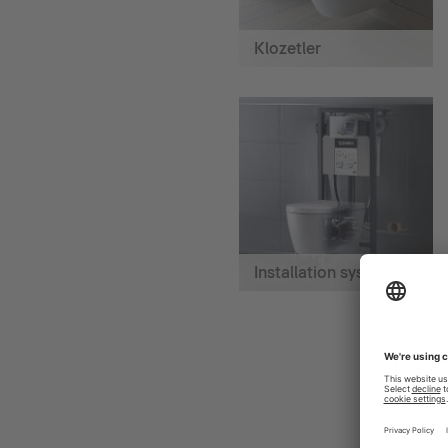
Klozetler
Installation systems