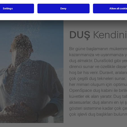
DUŞ
Kendini
Bir güne başlamanın mükemmel y
kazanmanıza ve uyanmanıza yar
duş almaktır. DuraSolid gibi y
direnci sunar ve özellikle day
hoş bir his verir. Duravit, aral
çok çeşitli duş tekneleri sunar.
her mimari oluşum için optimum
OpenSpace duş kabini ile birli
küvetler ek alan yaratır. Duş ta
aksesuarlar, duş alanını en iyi
gösteri sistemine kadar çok çeşi
çok işlevli duş başlıkları bulun