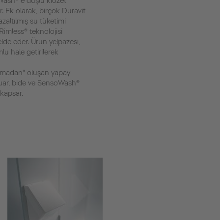
ash® e duşlu klozet
r. Ek olarak, birçok Duravit
azaltılmış su tüketimi
Rimless® teknolojisi
lde eder. Ürün yelpazesi,
lu hale getirilerek
ıkamadan" oluşan yapay
suar, bide ve SensoWash®
 kapsar.