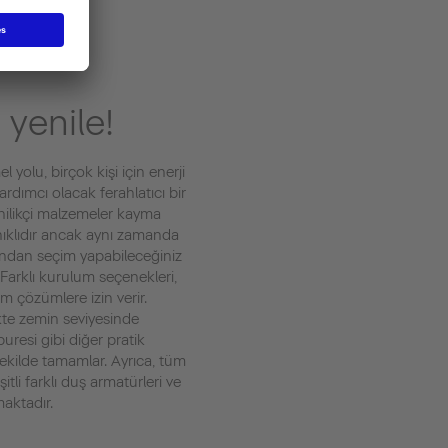
 yenile!
olu, birçok kişi için enerji
dımcı olacak ferahlatıcı bir
enilikçi malzemeler kayma
anıklıdır ancak aynı zamanda
arından seçim yapabileceğiniz
 Farklı kurulum seçenekleri,
 çözümlere izin verir.
kte zemin seviyesinde
buresi gibi diğer pratik
 şekilde tamamlar. Ayrıca, tüm
tli farklı duş armatürleri ve
maktadır.