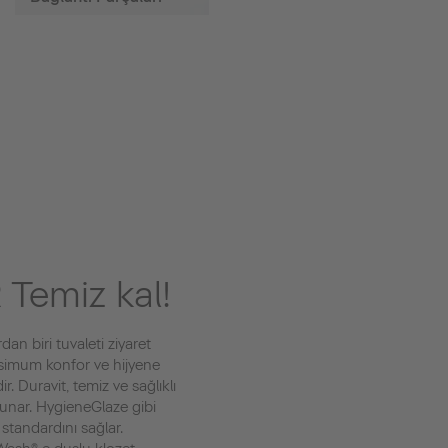
R
Temiz kal!
dan biri tuvaleti ziyaret
imum konfor ve hijyene
 Duravit, temiz ve sağlıklı
sunar. HygieneGlaze gibi
 standardını sağlar.