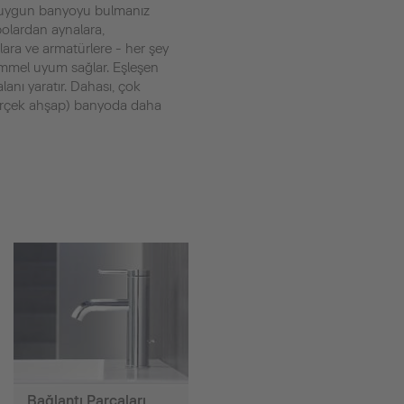
ize uygun banyoyu bulmanız
bolardan aynalara,
lara ve armatürlere - her şey
emmel uyum sağlar. Eşleşen
anı yaratır. Dahası, çok
gerçek ahşap) banyoda daha
Bağlantı Parçaları