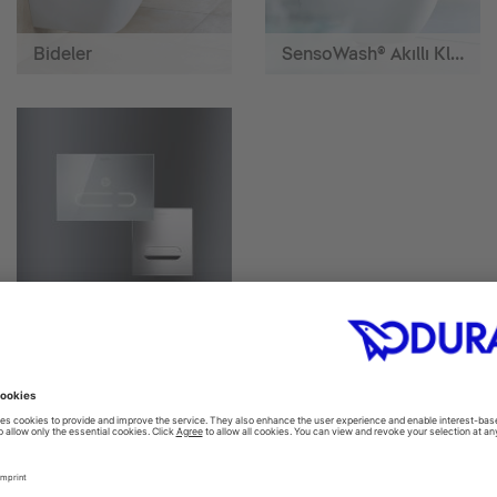
Bideler
SensoWash® Akıllı Klozetler
Actuator plates