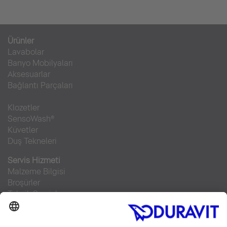
Ürünler
Lavabolar
Banyo Mobilyaları
Aksesuarlar
Bağlantı Parçaları
Klozetler
SensoWash®
Küvetler
Duş Tekneleri
Servis Hizmeti
Malzeme Bilgisi
Broşürler
Teknik Servisler
Sıkça sorulan sorular