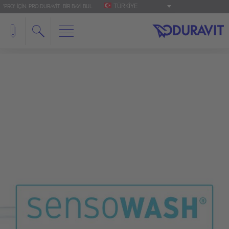
TÜRKIYE
'PRO' IÇIN: PRO.DURAVIT
BIR BAYI BUL