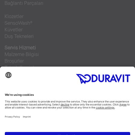
Bağlantı Parçaları
Klozetler
SensoWash®
Küvetler
Duş Tekneleri
Servis Hizmeti
Malzeme Bilgisi
Broşürler
Teknik Servisler
Sıkça sorulan sorular
Facebook
Instagram
Pinterest
RSS-Feed
Flickr
Linked In
YouTube