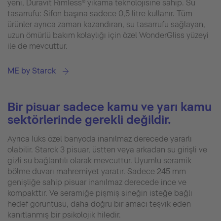
yeni, Duravit Rimless® yıkama teknolojisine sahip. Su
tasarrufu: Sifon başına sadece 0,5 litre kullanır. Tüm
ürünler ayrıca zaman kazandıran, su tasarrufu sağlayan,
uzun ömürlü bakım kolaylığı için özel WonderGliss yüzeyi
ile de mevcuttur.
ME by Starck
Bir pisuar sadece kamu ve yarı kamu
sektörlerinde gerekli değildir.
Ayrıca lüks özel banyoda inanılmaz derecede yararlı
olabilir. Starck 3 pisuar, üstten veya arkadan su girişli ve
gizli su bağlantılı olarak mevcuttur. Uyumlu seramik
bölme duvarı mahremiyet yaratır. Sadece 245 mm
genişliğe sahip pisuar inanılmaz derecede ince ve
kompakttır. Ve seramiğe pişmiş sineğin isteğe bağlı
hedef görüntüsü, daha doğru bir amacı teşvik eden
kanıtlanmış bir psikolojik hiledir.