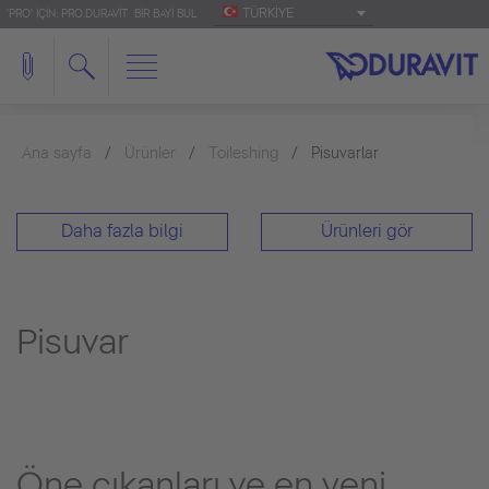
TÜRKIYE
'PRO' IÇIN: PRO.DURAVIT
BIR BAYI BUL
Ana sayfa
Ürünler
Toileshing
Pisuvarlar
Daha fazla bilgi
Ürünleri gör
Pisuvar
Öne çıkanları ve en yeni