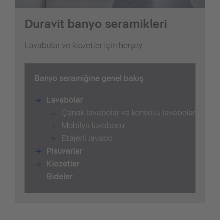
Duravit banyo seramikleri
Lavabolar ve klozetler için herşey
B
anyo seramiğine genel bakış
Lavabolar
Çanak lavabolar ve konsollu lavabolar
Mobilya lavabosu
Etajerli lavabo
Pisuvarlar
Klozetler
Bide
ler