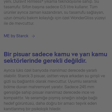
yeni, Duravit Rimless® yıkama teknolojisine sahip. Su
tasarrufu: Sifon başına sadece 0,5 litre kullanır. Tüm
ürünler ayrıca zaman kazandıran, su tasarrufu sağlayan,
uzun ömürlü bakım kolaylığı için özel WonderGliss yüzeyi
ile de mevcuttur.
ME by Starck
Bir pisuar sadece kamu ve yarı kamu
sektörlerinde gerekli değildir.
Ayrıca lüks özel banyoda inanılmaz derecede yararlı
olabilir. Starck 3 pisuar, üstten veya arkadan su girişli ve
gizli su bağlantılı olarak mevcuttur. Uyumlu seramik
bölme duvarı mahremiyet yaratır. Sadece 245 mm
genişliğe sahip pisuar inanılmaz derecede ince ve
kompakttır. Ve seramiğe pişmiş sineğin isteğe bağlı
hedef görüntüsü, daha doğru bir amacı teşvik eden
kanıtlanmış bir psikolojik hiledir.