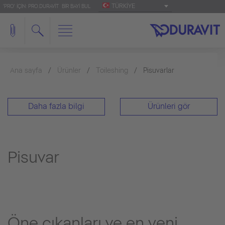
TÜRKIYE
'PRO' IÇIN: PRO.DURAVIT
BIR BAYI BUL
Ana sayfa
Ürünler
Toileshing
Pisuvarlar
Daha fazla bilgi
Ürünleri gör
Pisuvar
Öne çıkanları ve en yeni