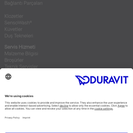
Bağlantı Parçaları
Klozetler
SensoWash®
Küvetler
Duş Tekneleri
Servis Hizmeti
Malzeme Bilgisi
Broşürler
Teknik Servisler
Sıkça sorulan sorular
Facebook
Instagram
Pinterest
RSS-Feed
Flickr
Linked In
YouTube