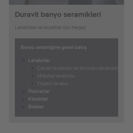
Duravit banyo seramikleri
Lavabolar ve klozetler için herşey
B
anyo seramiğine genel bakış
Lavabolar
Çanak lavabolar ve konsollu lavabolar
Mobilya lavabosu
Etajerli lavabo
Pisuvarlar
Klozetler
Bide
ler