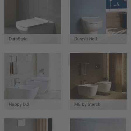
DuraStyle
Duravit No.1
Happy D.2
ME by Starck