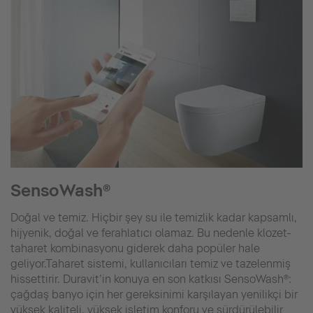
SensoWash®
Doğal ve temiz. Hiçbir şey su ile temizlik kadar kapsamlı,
hijyenik, doğal ve ferahlatıcı olamaz. Bu nedenle klozet-
taharet kombinasyonu giderek daha popüler hale
geliyor.Taharet sistemi, kullanıcıları temiz ve tazelenmiş
hissettirir. Duravit’in konuya en son katkısı SensoWash®:
çağdaş banyo için her gereksinimi karşılayan yenilikçi bir
yüksek kaliteli, yüksek işletim konforu ve sürdürülebilir