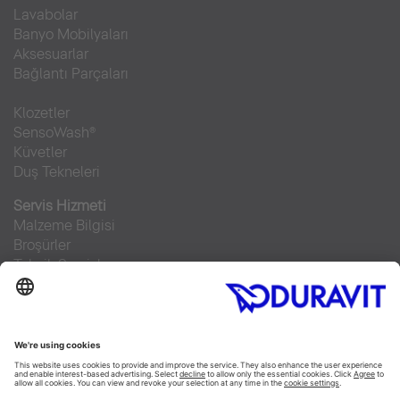
Lavabolar
Banyo Mobilyaları
Aksesuarlar
Bağlantı Parçaları
Klozetler
SensoWash®
Küvetler
Duş Tekneleri
Servis Hizmeti
Malzeme Bilgisi
Broşürler
Teknik Servisler
Sıkça sorulan sorular
Facebook
Instagram
Pinterest
RSS-Feed