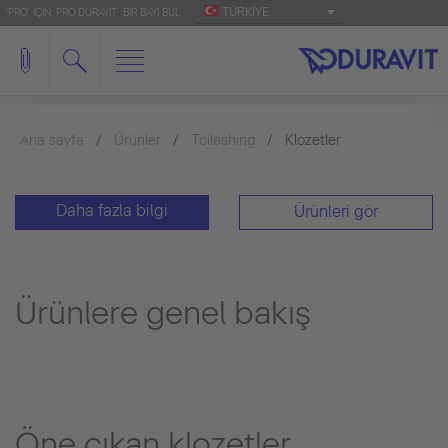
TÜRKIYE
'PRO' IÇIN: PRO.DURAVIT
BIR BAYI BUL
Ana sayfa
Ürünler
Toileshing
Klozetler
Daha fazla bilgi
Ürünleri gör
Ürünlere genel bakış
Öne çıkan klozetler