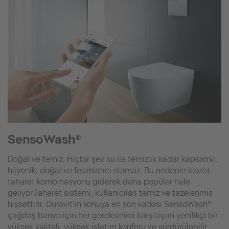
SensoWash®
Doğal ve temiz. Hiçbir şey su ile temizlik kadar kapsamlı,
hijyenik, doğal ve ferahlatıcı olamaz. Bu nedenle klozet-
taharet kombinasyonu giderek daha popüler hale
geliyor.Taharet sistemi, kullanıcıları temiz ve tazelenmiş
hissettirir. Duravit’in konuya en son katkısı SensoWash®:
çağdaş banyo için her gereksinimi karşılayan yenilikçi bir
yüksek kaliteli, yüksek işletim konforu ve sürdürülebilir