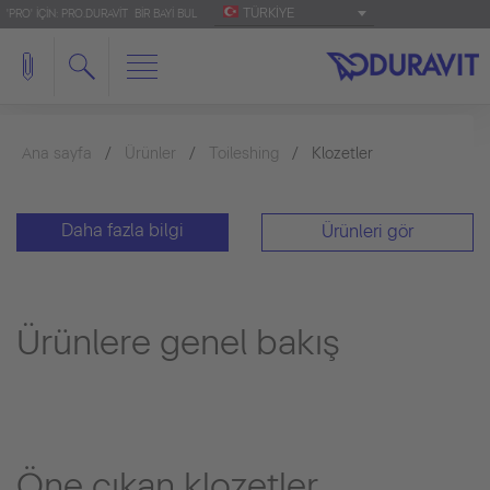
TÜRKIYE
'PRO' IÇIN: PRO.DURAVIT
BIR BAYI BUL
Ana sayfa
Ürünler
Toileshing
Klozetler
Daha fazla bilgi
Ürünleri gör
Ürünlere genel bakış
Öne çıkan klozetler