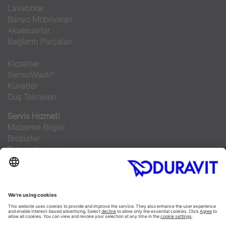
Lavabolar
Banyo Mobilyaları
Aksesuarlar
Bağlantı Parçaları
Klozetler
SensoWash®
Küvetler
Duş Tekneleri
Servis Hizmeti
Malzeme Bilgisi
Broşürler
Teknik Servisler
Sıkça sorulan sorular
Facebook
Instagram
Pinterest
RSS-Feed