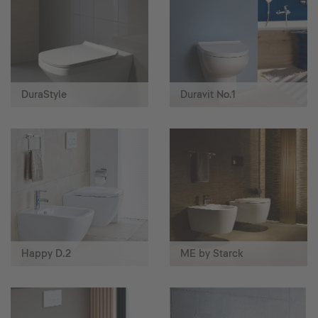
DuraStyle
Duravit No.1
Happy D.2
ME by Starck