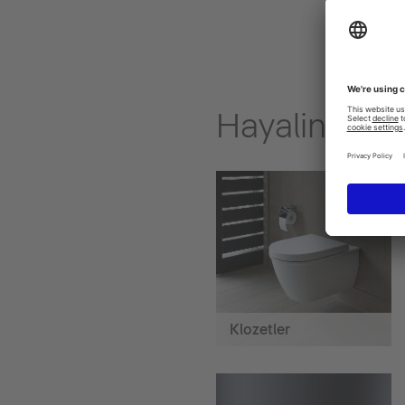
Hayalinizdeki
Klozetler