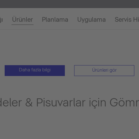
ğı
Ürünler
Planlama
Uygulama
Servis H
Daha fazla bilgi
Ürünleri gör
ideler & Pisuvarlar için Gö