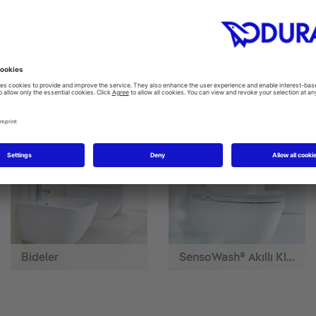
 banyo için daha fazla fikir
Bideler
SensoWash® Akıllı Klozetler