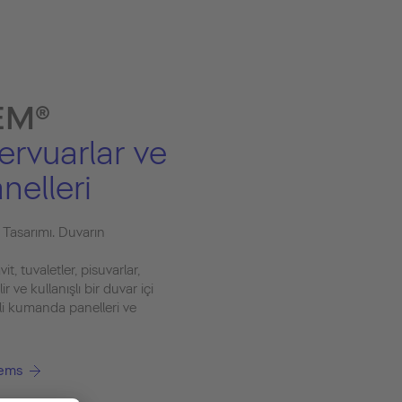
EM®
rvuarlar ve
elleri
 Tasarımı. Duvarın
, tuvaletler, pisuvarlar,
r ve kullanışlı bir duvar içi
li kumanda panelleri ve
tems