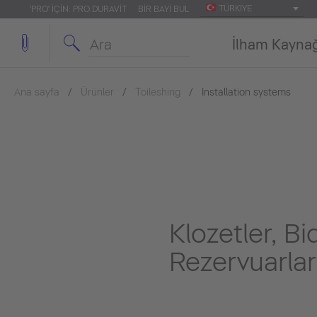
TÜRKIYE
'PRO' IÇIN: PRO.DURAVIT
BIR BAYI BUL
İlham Kayna
Ana sayfa
Ürünler
Toileshing
Installation systems
Klozetler, B
Rezervuarlar