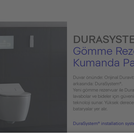
DURASYST
Gömme Reze
Kumanda Pan
Duvar önünde: Orijinal Duravit
arkasında: DuraSystem®.
Yeni gömme rezervuar ile Duravit
lavabolar ve bideler için güvenili
teknoloji sunar. Yüksek derece
bataryalar yer alır.
DuraSystem® installation sys