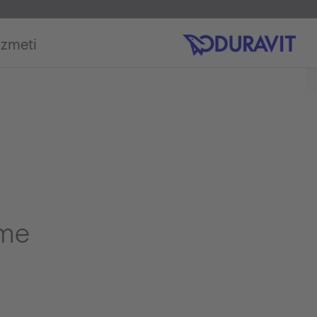
izmeti
mme