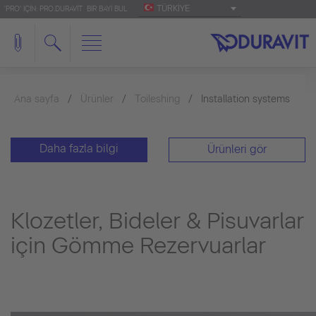
TÜRKIYE
'PRO' IÇIN: PRO.DURAVIT
BIR BAYI BUL
Ana sayfa
Ürünler
Toileshing
Installation systems
Daha fazla bilgi
Ürünleri gör
Klozetler, Bideler & Pisuvarlar
için Gömme Rezervuarlar