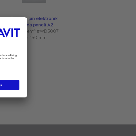
Pisuvar için elektronik
kumanda paneli A2
DuraSystem® #WD5007
10 x 150 mm