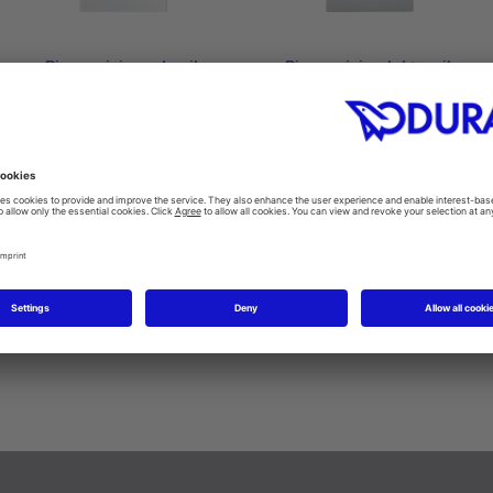
Pisuvar için mekanik
Pisuvar için elektronik
kumanda paneli A1
kumanda paneli A2
DuraSystem® #WD5005
DuraSystem® #WD5006
14 x 157 mm
10 x 150 mm