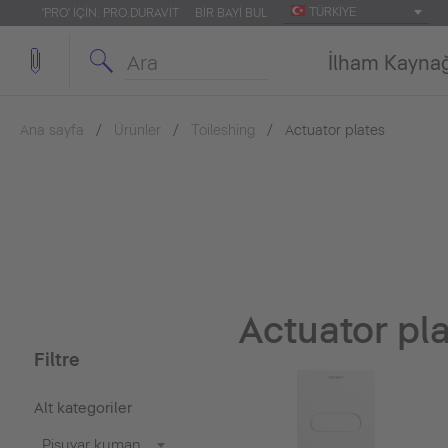
TÜRKIYE
'PRO' IÇIN: PRO.DURAVIT
BIR BAYI BUL
İlham Kayna
Ana sayfa
Ürünler
Toileshing
Actuator plates
Actuator pl
Filtre
Alt kategoriler
Pisuvar kumanda panelleri