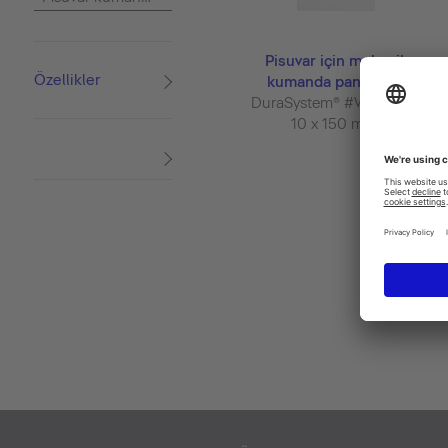
Pisuvar için mekanik
Özellikler
kumanda paneli A1
DuraSystem® #WD5004
10 x 150 mm