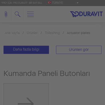
TÜRKIYE
'PRO' IÇIN: PRO.DURAVIT
BIR BAYI BUL
Ana sayfa
Ürünler
Toileshing
Actuator plates
Daha fazla bilgi
Ürünleri gör
Kumanda Paneli Butonları