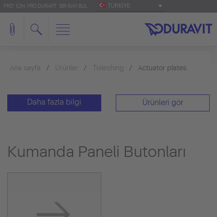
TÜRKIYE
'PRO' IÇIN: PRO.DURAVIT
BIR BAYI BUL
Ana sayfa
Ürünler
Toileshing
Actuator plates
Daha fazla bilgi
Ürünleri gör
Kumanda Paneli Butonları