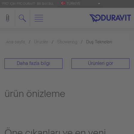
TÜRKIYE
'PRO' IÇIN: PRO.DURAVIT
BIR BAYI BUL
Ana sayfa
Ürünler
Showering
Duş Tekneleri
Daha fazla bilgi
Ürünleri gör
ürün önizleme
Öne çıkanları ve en yeni