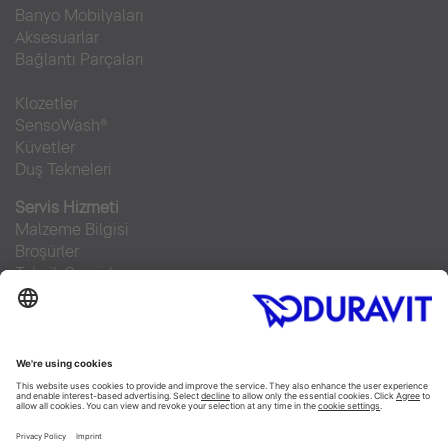
Banyo Mobilyaları
Aksesuarlar
Bağlantı Parçaları
Klozetler
SensoWash®
Küvetler
Duş Tekneleri
Servis Hizmeti
Malzeme Bilgisi
Broşürler
Teknik Servisler
Sıkça sorulan sorular
Facebook
Instagram
Pinterest
RSS-Feed
Flickr
Linked In