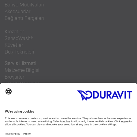
Banyo Mobilyaları
Aksesuarlar
Bağlantı Parçaları
Klozetler
SensoWash®
Küvetler
Duş Tekneleri
Servis Hizmeti
Malzeme Bilgisi
Broşürler
Teknik Servisler
Sıkça sorulan sorular
Facebook
Instagram
Pinterest
RSS-Feed
Flickr
Linked In