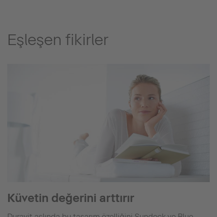
Eşleşen fikirler
Küvetin değerini arttırır
Duravit aslında bu tasarım özelliğini Sundeck ve Blue