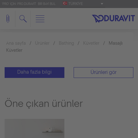
TÜRKIYE
'PRO' IÇIN: PRO.DURAVIT
BIR BAYI BUL
Ana sayfa
Ürünler
Bathing
Küvetler
Masajlı
Küvetler
Daha fazla bilgi
Ürünleri gör
Öne çıkan ürünler