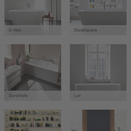
D-Neo
DuraSquare
DuraStyle
Luv