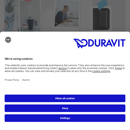
Banyonuz için harika fikirler
Duravit'in büyüleyici ve çok yönlü dünyasını keşfedin!