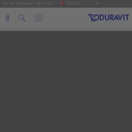
TÜRKIYE
'PRO' IÇIN: PRO.DURAVIT
BIR BAYI BUL