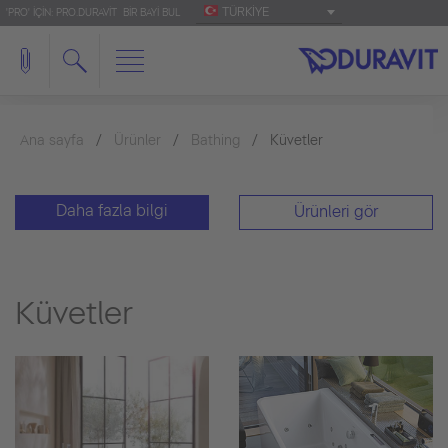
TÜRKIYE
'PRO' IÇIN: PRO.DURAVIT
BIR BAYI BUL
Ana sayfa
Ürünler
Bathing
Küvetler
Daha fazla bilgi
Ürünleri gör
Küvetler