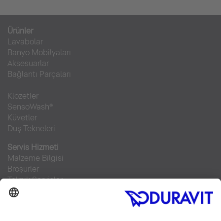
Ürünler
Lavabolar
Banyo Mobilyaları
Aksesuarlar
Bağlantı Parçaları
Klozetler
SensoWash®
Küvetler
Duş Tekneleri
Servis Hizmeti
Malzeme Bilgisi
Broşürler
Teknik Servisler
Sıkça sorulan sorular