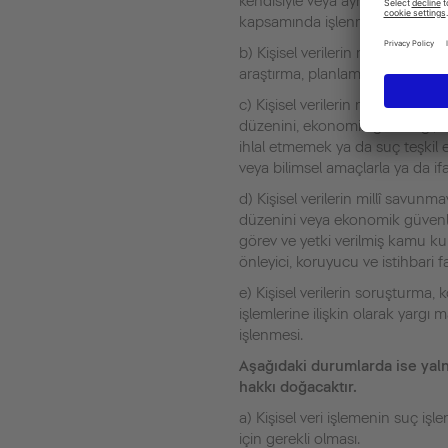
kendisiyle veya aynı konutta yaşaya
kapsamında işlenmesi.
b) Kişisel verilerin resmi istatis
araştırma, planlama ve istatistik
c) Kişisel verilerin millî savunm
düzenini, ekonomik güvenliği, özel
ihlal etmemek ya da suç teşkil 
veya bilimsel amaçlarla ya da 
d) Kişisel verilerin millî savunm
düzenini veya ekonomik güvenl
görev ve yetki verilmiş kamu ku
önleyici, koruyucu ve istihbari 
e) Kişisel verilerin soruşturma,
işlemlerine ilişkin olarak yargı 
işlenmesi.
Aşağıdaki durumlarda ise yaln
hakkı doğacaktır.
a) Kişisel veri işlemenin suç i
için gerekli olması.