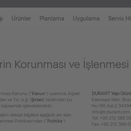
ğı
Ürünler
Planlama
Uygulama
Servis H
lerin Korunması ve İşlenmes
runması Kanunu (“
Kanun
”) uyarınca, kişisel
DURAVIT Yapı Ürünler
San ve Tic. A.Ş. (
Şirket
) tarafından bu
Esentepe Mah. Büy
kapsamda işlenebilecektir:
No:195 Kat:2 34394 
info@tr.duravit.com
lişkin detaylı bilgilere aşağıda yer alan
Tel: +90 212 386 0
lenmesi Politikası’ndan (“
Politika
”)
Fax: +90 212 386 0