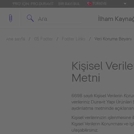
TÜRKIYE
'PRO' IÇIN: PRO.DURAVIT
BIR BAYI BUL
İlham Kayna
Ana sayfa
05 Footer
Footer Links
Veri Koruma Beyanı
Kişisel Veri
Metni
6698 sayılı Kişisel Verilerin Ko
verileriniz Duravit Yapı Ürünleri 
aydınlatma metninde açıklanan 
Kişisel verilerinizin işlenmesine i
Kişisel Verilerin Korunması ve İş
ulaşabilirsiniz.