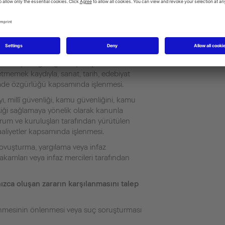
n aile fertleriyle ilgili faaliyetler
tik ile anonim hâle getirilmek suretiyle
 gibi amaçlarla işlenmesi.
ayı, millî güvenliği, kamu güvenliğini, kamu
 hayatın gizliliğini veya kişilik haklarını
etmemek kaydıyla, sanat, tarih, edebiyat
ifade özgürlüğü kapsamında işlenmesi.
ayı, millî güvenliği, kamu güvenliğini, kamu
iği sağlamaya yönelik olarak kanunla
rum ve kuruluşları tarafından yürütülen
faaliyetler kapsamında işlenmesi.
 kovuşturma, yargılama veya infaz
makamları veya infaz mercileri tarafından
ızca oluşan zararın karşılanmasını talep
şlenmesinin önlenmesi veya suç soruşturması