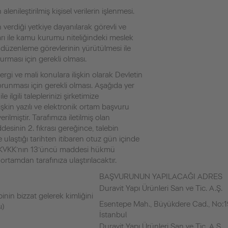
 alenileştirilmiş kişisel verilerin işlenmesi.
 verdiği yetkiye dayanılarak görevli ve
rı ile kamu kurumu niteliğindeki meslek
 düzenleme görevlerinin yürütülmesi ile
urması için gerekli olması.
vergi ve mali konulara ilişkin olarak Devletin
orunması için gerekli olması. Aşağıda yer
le ilgili taleplerinizi şirketimize
lişkin yazılı ve elektronik ortam başvuru
erilmiştir. Tarafımıza iletilmiş olan
esinin 2. fıkrası gereğince, talebin
re ulaştığı tarihten itibaren otuz gün içinde
mız KVKK’nın 13’üncü maddesi hükmü
ortamdan tarafınıza ulaştırılacaktır.
BAŞVURUNUN YAPILACAĞI ADRES
Duravit Yapı Ürünleri San ve Tic. A.Ş.
nin bizzat gelerek kimliğini
Esentepe Mah., Büyükdere Cad., No:19
ı)
İstanbul
Duravit Yapı Ürünleri San ve Tic. A.Ş.