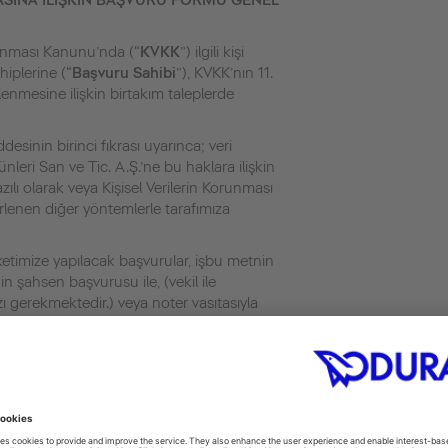
ASINA İLİŞKİN BAŞVURU FORMU GENEL
orunması Kanunu’nda (“
KVKK
”) ilgili kişi
hiplerine (“
Başvuru Sahibi
”), KVKK’nın 11.
lenmesine ilişkin birtakım taleplerde
inin birinci fıkrası uyarınca; veri
leri San ve Tic. A.Ş.’ne bu haklara ilişkin
zılı olarak veya Kişisel Verilerin Korunması
irlenen diğer yöntemlerle tarafımıza
ketimize yapılacak başvurular, işbu metnin
in şahsen başvurusu ile, (vekil ile
 gerekmektedir.) veya noter vasıtasıyla
n hallerin KVKK kapsamında olmaması
alep yöneltme hakkı doğmayacaktır:
ere verilmemek ve veri güvenliğine ilişkin
a gerçek kişiler tarafından tamamen