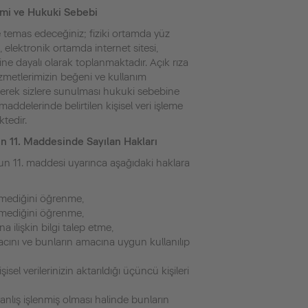
emi ve Hukuki Sebebi
 ile temas edeceğiniz; fiziki ortamda yüz
, elektronik ortamda internet sitesi,
ne dayalı olarak toplanmaktadır. Açık rıza
zmetlerimizin beğeni ve kullanım
irilerek sizlere sunulması hukuki sebebine
addelerinde belirtilen kişisel veri işleme
tedir.
un 11. Maddesinde Sayılan Hakları
n’un 11. maddesi uyarınca aşağıdaki haklara
lenmediğini öğrenme,
lenmediğini öğrenme,
na ilişkin bilgi talep etme,
amacını ve bunların amacına uygun kullanılıp
şisel verilerinizin aktarıldığı üçüncü kişileri
a yanlış işlenmiş olması halinde bunların