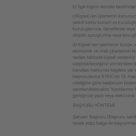
b) İlgili kişinin kendisi tarafından
c)Kişisel veri işlemenin kanunun
yetkili kamu kurum ve kuruluşla
kuruluşlarınca, denetleme veya
disiplin soruşturma veya kovuşt
d) Kişisel veri işlemenin bütçe, 
ekonomik ve mali çıkarlarının k
verilen tabloda kişisel verileriniz i
ulaştırabileceğiniz yöntemlere i
kanalları hakkında bilgilere yer v
başvurularınız KVKK’nın 13. madd
niteliğine göre talebinizin bizle
yanıtlandırılacaktır. Yanıtları
gereğince yazılı veya elektronik 
BAŞVURU YÖNTEMİ
Şahsen Başvuru (Başvuru sahibi
tevsik edici belge ile başvurmas