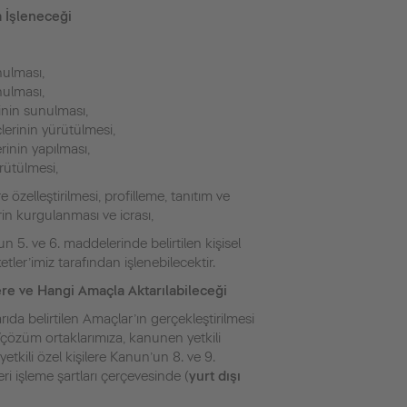
a İşleneceği
nulması,
nulması,
inin sunulması,
çlerinin yürütülmesi,
rinin yapılması,
ürütülmesi,
e özelleştirilmesi, profilleme, tanıtım ve
in kurgulanması ve icrası,
 5. ve 6. maddelerinde belirtilen kişisel
ketler’imiz tarafından işlenebilecektir.
ere ve Hangi Amaçla Aktarılabileceği
arıda belirtilen Amaçlar’ın gerçekleştirilmesi
ş/çözüm ortaklarımıza, kanunen yetkili
kili özel kişilere Kanun’un 8. ve 9.
eri işleme şartları çerçevesinde (
yurt dışı