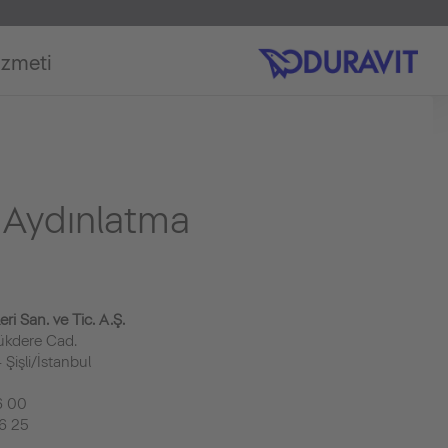
izmeti
i Aydınlatma
i San. ve Tic. A.Ş.
ükdere Cad.
Şişli/İstanbul
6 00
6 25