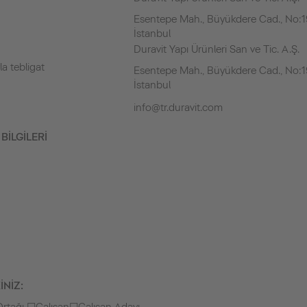
Esentepe Mah., Büyükdere Cad., No:19
İstanbul
Duravit Yapı Ürünleri San ve Tic. A.Ş.
la tebligat
Esentepe Mah., Büyükdere Cad., No:19
İstanbul
info@tr.duravit.com
BİLGİLERİ
İNİZ: