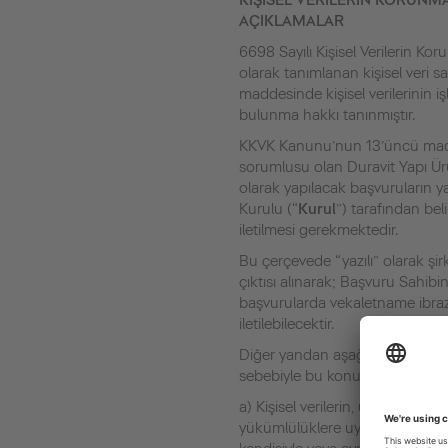
KİŞİSEL VERİLERİN KORUNM
AÇIKLAMALAR
6698 Sayılı Kişisel Verilerin K
olarak tanımlanan kişisel veri sa
maddesinde kişisel verilerinin iş
bulunma hakkı tanınmıştır.
KKVK Kanunu’nun 13’üncü maddes
sorumlusu olan Duravit Yapı Ürün
olarak yapılacak başvuruların ya
Kurulu (“
Kurul
”) tarafından bel
iletilmesi gerekmektedir.
Bu çerçevede “yazılı” olarak şir
çıktısı alınarak; Başvuru Sahibin
başvurularda vekaletname ibrazı
iletilebilecektir.
Diğer yandan aşağıda belirtile
sebebiyle bu konulara ilişkin t
a) Kişisel verilerin, üçüncü kişil
yükümlülüklere uyulmak kaydıyl