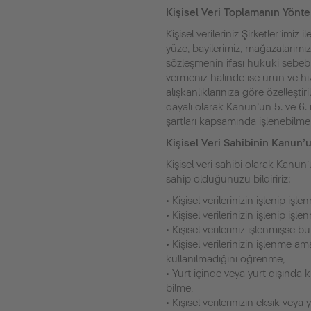
Kişisel Veri Toplamanın Yönt
Kişisel verileriniz Şirketler’imiz
yüze, bayilerimiz, mağazalarımız
sözleşmenin ifası hukuki sebebi
vermeniz halinde ise ürün ve hi
alışkanlıklarınıza göre özelleşt
dayalı olarak Kanun’un 5. ve 6. m
şartları kapsamında işlenebilmek
Kişisel Veri Sahibinin Kanun’
Kişisel veri sahibi olarak Kanu
sahip olduğunuzu bildiririz:
• Kişisel verilerinizin işlenip iş
• Kişisel verilerinizin işlenip iş
• Kişisel verileriniz işlenmişse bu
• Kişisel verilerinizin işlenme 
kullanılmadığını öğrenme,
• Yurt içinde veya yurt dışında ki
bilme,
• Kişisel verilerinizin eksik vey