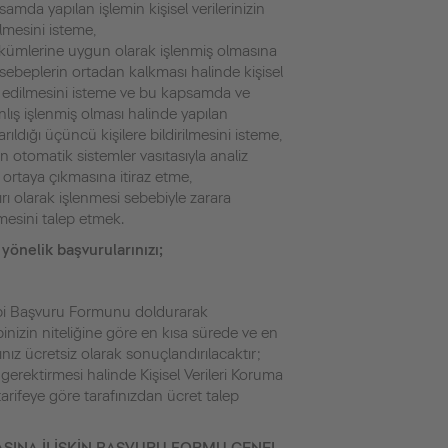
amda yapılan işlemin kişisel verilerinizin
ilmesini isteme,
hükümlerine uygun olarak işlenmiş olmasına
sebeplerin ortadan kalkması halinde kişisel
yok edilmesini isteme ve bu kapsamda ve
yanlış işlenmiş olması halinde yapılan
tarıldığı üçüncü kişilere bildirilmesini isteme,
an otomatik sistemler vasıtasıyla analiz
 ortaya çıkmasına itiraz etme,
kırı olarak işlenmesi sebebiyle zarara
mesini talep etmek.
 yönelik başvurularınızı;
ibi Başvuru Formunu doldurarak
lebinizin niteliğine göre en kısa sürede ve en
ız ücretsiz olarak sonuçlandırılacaktır;
 gerektirmesi halinde Kişisel Verileri Koruma
arifeye göre tarafınızdan ücret talep