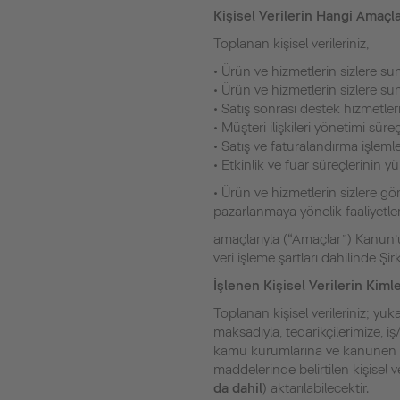
Kişisel Verilerin Hangi Amaçl
Toplanan kişisel verileriniz,
• Ürün ve hizmetlerin sizlere su
• Ürün ve hizmetlerin sizlere su
• Satış sonrası destek hizmetler
• Müşteri ilişkileri yönetimi süre
• Satış ve faturalandırma işlemle
• Etkinlik ve fuar süreçlerinin y
• Ürün ve hizmetlerin sizlere gör
pazarlanmaya yönelik faaliyetler
amaçlarıyla (“Amaçlar”) Kanun’un
veri işleme şartları dahilinde Şir
İşlenen Kişisel Verilerin Kiml
Toplanan kişisel verileriniz; yuk
maksadıyla, tedarikçilerimize, i
kamu kurumlarına ve kanunen yet
maddelerinde belirtilen kişisel v
da dahil
) aktarılabilecektir.