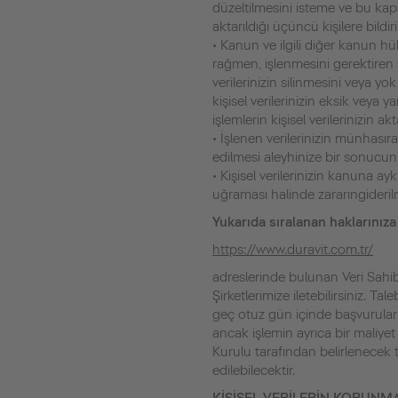
düzeltilmesini isteme ve bu kaps
aktarıldığı üçüncü kişilere bildir
• Kanun ve ilgili diğer kanun 
rağmen, işlenmesini gerektiren 
verilerinizin silinmesini veya 
kişisel verilerinizin eksik veya 
işlemlerin kişisel verilerinizin ak
• İşlenen verilerinizin münhasır
edilmesi aleyhinize bir sonucun
• Kişisel verilerinizin kanuna ay
uğraması halinde zararıngideril
Yukarıda sıralanan haklarınıza
https://www.duravit.com.tr/
adreslerinde bulunan Veri Sah
Şirketlerimize iletebilirsiniz. Ta
geç otuz gün içinde başvuruların
ancak işlemin ayrıca bir maliyet
Kurulu tarafından belirlenecek t
edilebilecektir.