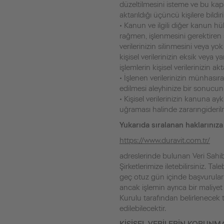
düzeltilmesini isteme ve bu kaps
aktarıldığı üçüncü kişilere bildir
• Kanun ve ilgili diğer kanun 
rağmen, işlenmesini gerektiren 
verilerinizin silinmesini veya 
kişisel verilerinizin eksik veya 
işlemlerin kişisel verilerinizin ak
• İşlenen verilerinizin münhasır
edilmesi aleyhinize bir sonucun
• Kişisel verilerinizin kanuna ay
uğraması halinde zararıngideril
Yukarıda sıralanan haklarınıza
https://www.duravit.com.tr/
adreslerinde bulunan Veri Sah
Şirketlerimize iletebilirsiniz. Ta
geç otuz gün içinde başvuruların
ancak işlemin ayrıca bir maliyet
Kurulu tarafından belirlenecek t
edilebilecektir.