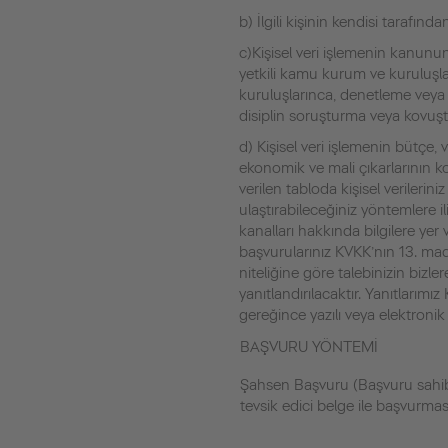
b) İlgili kişinin kendisi tarafından
c)Kişisel veri işlemenin kanunun
yetkili kamu kurum ve kuruluşla
kuruluşlarınca, denetleme veya
disiplin soruşturma veya kovuşt
d) Kişisel veri işlemenin bütçe, 
ekonomik ve mali çıkarlarının k
verilen tabloda kişisel verileriniz i
ulaştırabileceğiniz yöntemlere i
kanalları hakkında bilgilere yer v
başvurularınız KVKK’nın 13. madd
niteliğine göre talebinizin bizle
yanıtlandırılacaktır. Yanıtları
gereğince yazılı veya elektronik 
BAŞVURU YÖNTEMİ
Şahsen Başvuru (Başvuru sahibi
tevsik edici belge ile başvurmas