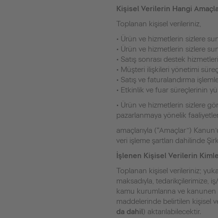
Kişisel Verilerin Hangi Amaçl
Toplanan kişisel verileriniz,
• Ürün ve hizmetlerin sizlere su
• Ürün ve hizmetlerin sizlere su
• Satış sonrası destek hizmetler
• Müşteri ilişkileri yönetimi süre
• Satış ve faturalandırma işlemle
• Etkinlik ve fuar süreçlerinin y
• Ürün ve hizmetlerin sizlere gör
pazarlanmaya yönelik faaliyetler
amaçlarıyla (“Amaçlar”) Kanun’un
veri işleme şartları dahilinde Şir
İşlenen Kişisel Verilerin Kiml
Toplanan kişisel verileriniz; yuk
maksadıyla, tedarikçilerimize, i
kamu kurumlarına ve kanunen yet
maddelerinde belirtilen kişisel v
da dahil
) aktarılabilecektir.