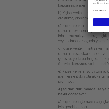
kendisiyle veya aynı konutta yaşaya
kapsamında işlenmesi.
b) Kişisel verilerin resmi istatis
araştırma, planlama ve istatistik
c) Kişisel verilerin millî savunm
düzenini, ekonomik güvenliği, özel
ihlal etmemek ya da suç teşkil 
veya bilimsel amaçlarla ya da 
d) Kişisel verilerin millî savunm
düzenini veya ekonomik güvenl
görev ve yetki verilmiş kamu ku
önleyici, koruyucu ve istihbari 
e) Kişisel verilerin soruşturma,
işlemlerine ilişkin olarak yargı 
işlenmesi.
Aşağıdaki durumlarda ise yaln
hakkı doğacaktır.
a) Kişisel veri işlemenin suç i
için gerekli olması.