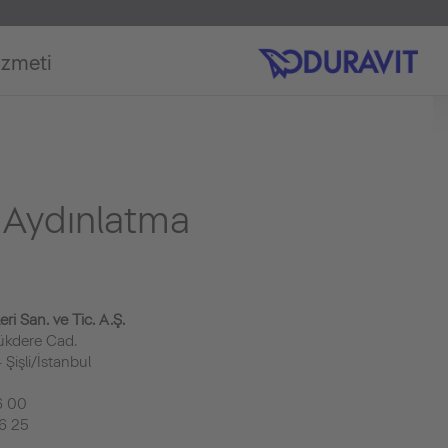
izmeti
i Aydınlatma
i San. ve Tic. A.Ş.
ükdere Cad.
Şişli/İstanbul
6 00
6 25