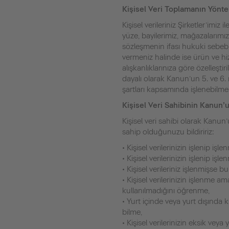
Kişisel Veri Toplamanın Yönt
Kişisel verileriniz Şirketler’imiz
yüze, bayilerimiz, mağazalarımız
sözleşmenin ifası hukuki sebebi
vermeniz halinde ise ürün ve hi
alışkanlıklarınıza göre özelleşt
dayalı olarak Kanun’un 5. ve 6. m
şartları kapsamında işlenebilmek
Kişisel Veri Sahibinin Kanun’
Kişisel veri sahibi olarak Kanu
sahip olduğunuzu bildiririz:
• Kişisel verilerinizin işlenip iş
• Kişisel verilerinizin işlenip iş
• Kişisel verileriniz işlenmişse bu
• Kişisel verilerinizin işlenme 
kullanılmadığını öğrenme,
• Yurt içinde veya yurt dışında ki
bilme,
• Kişisel verilerinizin eksik vey