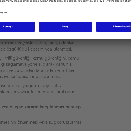
n aile fertleriyle ilgili faaliyetler
tik ile anonim hâle getirilmek suretiyle
 gibi amaçlarla işlenmesi.
ayı, millî güvenliği, kamu güvenliğini, kamu
 hayatın gizliliğini veya kişilik haklarını
etmemek kaydıyla, sanat, tarih, edebiyat
ifade özgürlüğü kapsamında işlenmesi.
ayı, millî güvenliği, kamu güvenliğini, kamu
iği sağlamaya yönelik olarak kanunla
rum ve kuruluşları tarafından yürütülen
faaliyetler kapsamında işlenmesi.
 kovuşturma, yargılama veya infaz
makamları veya infaz mercileri tarafından
ızca oluşan zararın karşılanmasını talep
şlenmesinin önlenmesi veya suç soruşturması