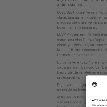
KİŞİSEL VERİLERİN KORUNM
AÇIKLAMALAR
6698 Sayılı Kişisel Verilerin K
olarak tanımlanan kişisel veri sa
maddesinde kişisel verilerinin iş
bulunma hakkı tanınmıştır.
KKVK Kanunu’nun 13’üncü maddes
sorumlusu olan Duravit Yapı Ürün
olarak yapılacak başvuruların ya
Kurulu (“
Kurul
”) tarafından bel
iletilmesi gerekmektedir.
Bu çerçevede “yazılı” olarak şir
çıktısı alınarak; Başvuru Sahibin
başvurularda vekaletname ibrazı
iletilebilecektir.
Diğer yandan aşağıda belirtile
sebebiyle bu konulara ilişkin t
a) Kişisel verilerin, üçüncü kişil
yükümlülüklere uyulmak kaydıyl