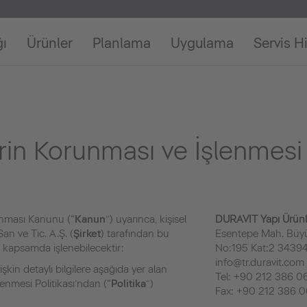
ğı
Ürünler
Planlama
Uygulama
Servis H
lerin Korunması ve İşlenmes
runması Kanunu (“
Kanun
”) uyarınca, kişisel
DURAVIT Yapı Ürünler
San ve Tic. A.Ş. (
Şirket
) tarafından bu
Esentepe Mah. Büy
kapsamda işlenebilecektir:
No:195 Kat:2 34394 
info@tr.duravit.com
lişkin detaylı bilgilere aşağıda yer alan
Tel: +90 212 386 0
lenmesi Politikası’ndan (“
Politika
”)
Fax: +90 212 386 0