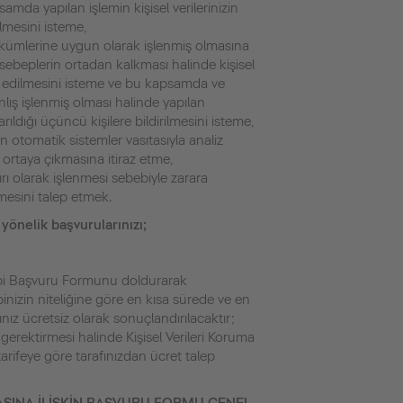
amda yapılan işlemin kişisel verilerinizin
ilmesini isteme,
hükümlerine uygun olarak işlenmiş olmasına
sebeplerin ortadan kalkması halinde kişisel
yok edilmesini isteme ve bu kapsamda ve
yanlış işlenmiş olması halinde yapılan
tarıldığı üçüncü kişilere bildirilmesini isteme,
an otomatik sistemler vasıtasıyla analiz
 ortaya çıkmasına itiraz etme,
kırı olarak işlenmesi sebebiyle zarara
mesini talep etmek.
 yönelik başvurularınızı;
ibi Başvuru Formunu doldurarak
lebinizin niteliğine göre en kısa sürede ve en
ız ücretsiz olarak sonuçlandırılacaktır;
 gerektirmesi halinde Kişisel Verileri Koruma
arifeye göre tarafınızdan ücret talep