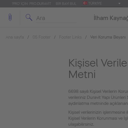
TÜRKIYE
'PRO' IÇIN: PRO.DURAVIT
BIR BAYI BUL
İlham Kayna
Ana sayfa
05 Footer
Footer Links
Veri Koruma Beyanı
Kişisel Veri
Metni
6698 sayılı Kişisel Verilerin Ko
verileriniz Duravit Yapı Ürünleri 
aydınlatma metninde açıklanan 
Kişisel verilerinizin işlenmesine i
Kişisel Verilerin Korunması ve İş
ulaşabilirsiniz.