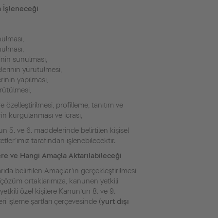
a İşleneceği
nulması,
nulması,
inin sunulması,
çlerinin yürütülmesi,
rinin yapılması,
ürütülmesi,
e özelleştirilmesi, profilleme, tanıtım ve
in kurgulanması ve icrası,
 5. ve 6. maddelerinde belirtilen kişisel
ketler’imiz tarafından işlenebilecektir.
ere ve Hangi Amaçla Aktarılabileceği
arıda belirtilen Amaçlar’ın gerçekleştirilmesi
ş/çözüm ortaklarımıza, kanunen yetkili
kili özel kişilere Kanun’un 8. ve 9.
eri işleme şartları çerçevesinde (
yurt dışı