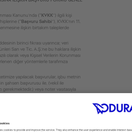
ASINA İLİŞKİN BAŞVURU FORMU GENEL
orunması Kanunu’nda (“
KVKK
”) ilgili kişi
hiplerine (“
Başvuru Sahibi
”), KVKK’nın 11.
lenmesine ilişkin birtakım taleplerde
inin birinci fıkrası uyarınca; veri
leri San ve Tic. A.Ş.’ne bu haklara ilişkin
zılı olarak veya Kişisel Verilerin Korunması
irlenen diğer yöntemlerle tarafımıza
ketimize yapılacak başvurular, işbu metnin
in şahsen başvurusu ile, (vekil ile
 gerekmektedir.) veya noter vasıtasıyla
n hallerin KVKK kapsamında olmaması
alep yöneltme hakkı doğmayacaktır:
ere verilmemek ve veri güvenliğine ilişkin
a gerçek kişiler tarafından tamamen