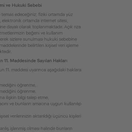
emi ve Hukuki Sebebi
 ile temas edeceğiniz; fiziki ortamda yüz
, elektronik ortamda internet sitesi,
ne dayalı olarak toplanmaktadır. Açık rıza
zmetlerimizin beğeni ve kullanım
irilerek sizlere sunulması hukuki sebebine
addelerinde belirtilen kişisel veri işleme
tedir.
un 11. Maddesinde Sayılan Hakları
n’un 11. maddesi uyarınca aşağıdaki haklara
lenmediğini öğrenme,
lenmediğini öğrenme,
na ilişkin bilgi talep etme,
amacını ve bunların amacına uygun kullanılıp
şisel verilerinizin aktarıldığı üçüncü kişileri
a yanlış işlenmiş olması halinde bunların