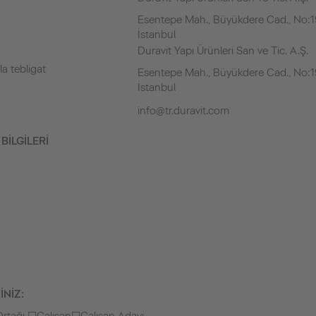
Esentepe Mah., Büyükdere Cad., No:19
İstanbul
Duravit Yapı Ürünleri San ve Tic. A.Ş.
la tebligat
Esentepe Mah., Büyükdere Cad., No:19
İstanbul
info@tr.duravit.com
BİLGİLERİ
İNİZ: