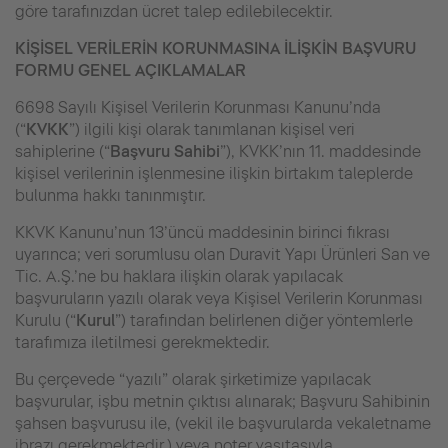
göre tarafınızdan ücret talep edilebilecektir.
KİŞİSEL VERİLERİN KORUNMASINA İLİŞKİN BAŞVURU
FORMU GENEL AÇIKLAMALAR
6698 Sayılı Kişisel Verilerin Korunması Kanunu’nda
(“
KVKK
”) ilgili kişi olarak tanımlanan kişisel veri
sahiplerine (“
Başvuru Sahibi
”), KVKK’nın 11. maddesinde
kişisel verilerinin işlenmesine ilişkin birtakım taleplerde
bulunma hakkı tanınmıştır.
KKVK Kanunu’nun 13’üncü maddesinin birinci fıkrası
uyarınca; veri sorumlusu olan Duravit Yapı Ürünleri San ve
Tic. A.Ş.’ne bu haklara ilişkin olarak yapılacak
başvuruların yazılı olarak veya Kişisel Verilerin Korunması
Kurulu (“
Kurul
”) tarafından belirlenen diğer yöntemlerle
tarafımıza iletilmesi gerekmektedir.
Bu çerçevede “yazılı” olarak şirketimize yapılacak
başvurular, işbu metnin çıktısı alınarak; Başvuru Sahibinin
şahsen başvurusu ile, (vekil ile başvurularda vekaletname
ibrazı gerekmektedir.) veya noter vasıtasıyla