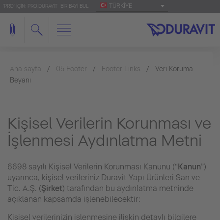
TÜRKIYE
'PRO' IÇIN: PRO.DURAVIT
BIR BAYI BUL
Ana sayfa
05 Footer
Footer Links
Veri Koruma
Beyanı
Kişisel Verilerin Korunması ve
İşlenmesi Aydınlatma Metni
6698 sayılı Kişisel Verilerin Korunması Kanunu (“
Kanun
”)
uyarınca, kişisel verileriniz Duravit Yapı Ürünleri San ve
Tic. A.Ş. (
Şirket
) tarafından bu aydınlatma metninde
açıklanan kapsamda işlenebilecektir:
Kişisel verilerinizin işlenmesine ilişkin detaylı bilgilere