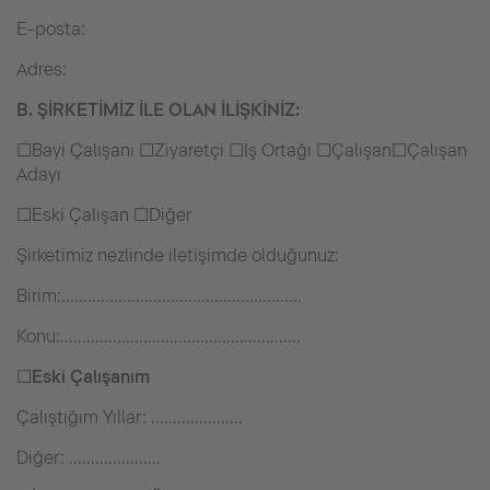
E-posta:
Adres:
B. ŞİRKETİMİZ İLE OLAN İLİŞKİNİZ:
☐Bayi Çalışanı ☐Ziyaretçi ☐İş Ortağı ☐Çalışan☐Çalışan
Adayı
☐Eski Çalışan ☐Diğer
Şirketimiz nezlinde iletişimde olduğunuz:
Birim:.......................................................
Konu:.......................................................
☐
Eski Çalışanım
Çalıştığım Yıllar: .....................
Diğer: .....................