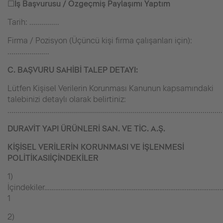
☐
İş Başvurusu / Özgeçmiş Paylaşımı Yaptım
Tarih: ...............
Firma / Pozisyon (Üçüncü kişi firma çalışanları için):
.....................
C. BAŞVURU SAHİBİ TALEP DETAYI:
Lütfen Kişisel Verilerin Korunması Kanunun kapsamındaki
talebinizi detaylı olarak belirtiniz:
............................................................................................................
DURAVİT YAPI ÜRÜNLERİ SAN. VE TİC. A.Ş.
KİŞİSEL VERİLERİN KORUNMASI VE İŞLENMESİ
POLİTİKASI
İÇİNDEKİLER
1)
İçindekiler……………………………………………………………………………………
1
2)