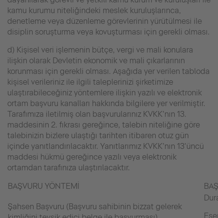
kamu kurumu niteliğindeki meslek kuruluşlarınca,
denetleme veya düzenleme görevlerinin yürütülmesi ile
disiplin soruşturma veya kovuşturması için gerekli olması.
d) Kişisel veri işlemenin bütçe, vergi ve mali konulara
ilişkin olarak Devletin ekonomik ve mali çıkarlarının
korunması için gerekli olması. Aşağıda yer verilen tabloda
kişisel verileriniz ile ilgili taleplerinizi şirketimize
ulaştırabileceğiniz yöntemlere ilişkin yazılı ve elektronik
ortam başvuru kanalları hakkında bilgilere yer verilmiştir.
Tarafımıza iletilmiş olan başvurularınız KVKK’nın 13.
maddesinin 2. fıkrası gereğince, talebin niteliğine göre
talebinizin bizlere ulaştığı tarihten itibaren otuz gün
içinde yanıtlandırılacaktır. Yanıtlarımız KVKK’nın 13’üncü
maddesi hükmü gereğince yazılı veya elektronik
ortamdan tarafınıza ulaştırılacaktır.
BAŞVURU YÖNTEMİ
BAŞ
Dura
Şahsen Başvuru (Başvuru sahibinin bizzat gelerek
Ese
kimliğini tevsik edici belge ile başvurması)