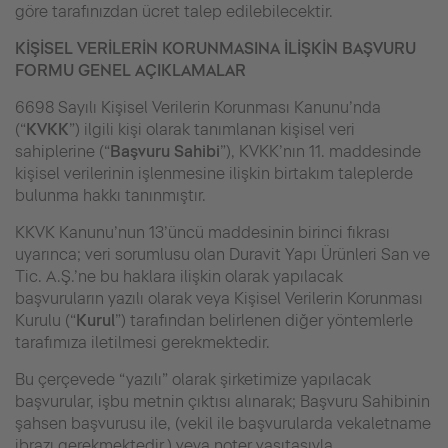
göre tarafınızdan ücret talep edilebilecektir.
KİŞİSEL VERİLERİN KORUNMASINA İLİŞKİN BAŞVURU
FORMU GENEL AÇIKLAMALAR
6698 Sayılı Kişisel Verilerin Korunması Kanunu’nda
(“
KVKK
”) ilgili kişi olarak tanımlanan kişisel veri
sahiplerine (“
Başvuru Sahibi
”), KVKK’nın 11. maddesinde
kişisel verilerinin işlenmesine ilişkin birtakım taleplerde
bulunma hakkı tanınmıştır.
KKVK Kanunu’nun 13’üncü maddesinin birinci fıkrası
uyarınca; veri sorumlusu olan Duravit Yapı Ürünleri San ve
Tic. A.Ş.’ne bu haklara ilişkin olarak yapılacak
başvuruların yazılı olarak veya Kişisel Verilerin Korunması
Kurulu (“
Kurul
”) tarafından belirlenen diğer yöntemlerle
tarafımıza iletilmesi gerekmektedir.
Bu çerçevede “yazılı” olarak şirketimize yapılacak
başvurular, işbu metnin çıktısı alınarak; Başvuru Sahibinin
şahsen başvurusu ile, (vekil ile başvurularda vekaletname
ibrazı gerekmektedir.) veya noter vasıtasıyla