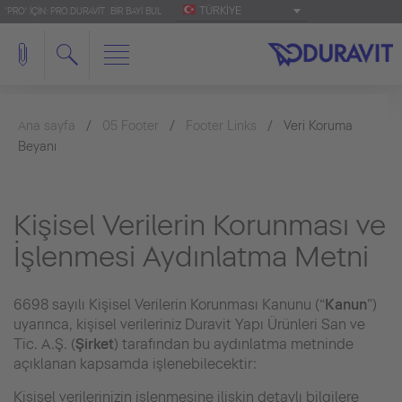
TÜRKIYE
'PRO' IÇIN: PRO.DURAVIT
BIR BAYI BUL
Ana sayfa
05 Footer
Footer Links
Veri Koruma
Beyanı
Kişisel Verilerin Korunması ve
İşlenmesi Aydınlatma Metni
6698 sayılı Kişisel Verilerin Korunması Kanunu (“
Kanun
”)
uyarınca, kişisel verileriniz Duravit Yapı Ürünleri San ve
Tic. A.Ş. (
Şirket
) tarafından bu aydınlatma metninde
açıklanan kapsamda işlenebilecektir:
Kişisel verilerinizin işlenmesine ilişkin detaylı bilgilere