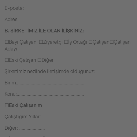
E-posta:
Adres:
B. ŞİRKETİMİZ İLE OLAN İLİŞKİNİZ:
☐Bayi Çalışanı ☐Ziyaretçi ☐İş Ortağı ☐Çalışan☐Çalışan
Adayı
☐Eski Çalışan ☐Diğer
Şirketimiz nezlinde iletişimde olduğunuz:
Birim:.......................................................
Konu:.......................................................
☐
Eski Çalışanım
Çalıştığım Yıllar: .....................
Diğer: .....................