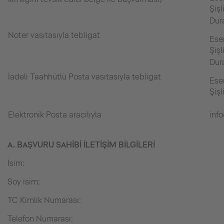
Şişl
Dura
Noter vasıtasıyla tebligat
Ese
Şişl
Dura
İadeli Taahhütlü Posta vasıtasıyla tebligat
Ese
Şişl
Elektronik Posta aracılıyla
inf
A. BAŞVURU SAHİBİ İLETİŞİM BİLGİLERİ
İsim:
Soy isim:
TC Kimlik Numarası:
Telefon Numarası: