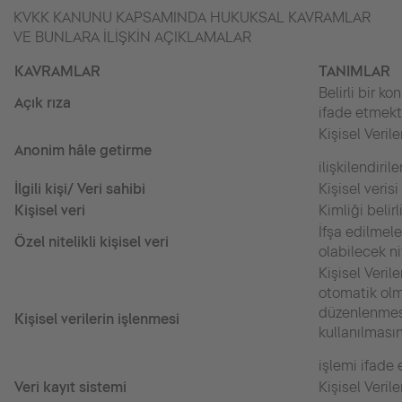
KVKK KANUNU KAPSAMINDA HUKUKSAL KAVRAMLAR
VE BUNLARA İLİŞKİN AÇIKLAMALAR
KAVRAMLAR
TANIMLAR
Belirli bir k
Açık rıza
ifade etmekt
Kişisel Verile
Anonim hâle getirme
ilişkilendiri
İlgili kişi/ Veri sahibi
Kişisel veris
Kişisel veri
Kimliği belirl
İfşa edilmel
Özel nitelikli kişisel veri
olabilecek n
Kişisel Veri
otomatik olm
düzenlenmesi,
Kişisel verilerin işlenmesi
kullanılmasın
işlemi ifade 
Veri kayıt sistemi
Kişisel Verile