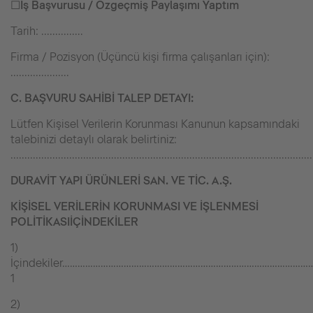
☐
İş Başvurusu / Özgeçmiş Paylaşımı Yaptım
Tarih: ...............
Firma / Pozisyon (Üçüncü kişi firma çalışanları için):
.....................
C. BAŞVURU SAHİBİ TALEP DETAYI:
Lütfen Kişisel Verilerin Korunması Kanunun kapsamındaki
talebinizi detaylı olarak belirtiniz:
............................................................................................................
DURAVİT YAPI ÜRÜNLERİ SAN. VE TİC. A.Ş.
KİŞİSEL VERİLERİN KORUNMASI VE İŞLENMESİ
POLİTİKASI
İÇİNDEKİLER
1)
İçindekiler……………………………………………………………………………………
1
2)