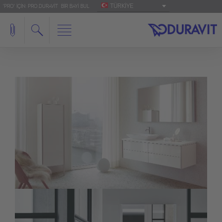
TÜRKIYE
'PRO' IÇIN: PRO.DURAVIT
BIR BAYI BUL