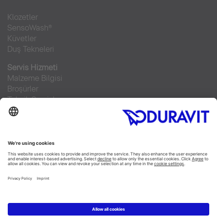
Klozetler
SensoWash®
Küvetler
Duş Tekneleri
Servis Hizmeti
Malzeme Bilgisi
Broşürler
Teknik Servisler
Sıkça sorulan sorular
Facebook
Instagram
Pinterest
RSS-Feed
Flickr
Linked In
YouTube