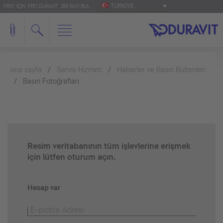
TÜRKIYE
'PRO' IÇIN: PRO.DURAVIT
BIR BAYI BUL
Ana sayfa
Servis Hizmeti
Haberler ve Basın Bültenleri
Basın Fotoğrafları
Resim veritabanının tüm işlevlerine erişmek
için lütfen oturum açın.
Hesap var