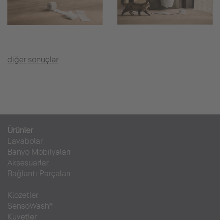
diğer sonuçlar
Ürünler
Lavabolar
Banyo Mobilyaları
Aksesuarlar
Bağlantı Parçaları
Klozetler
SensoWash®
Küvetler