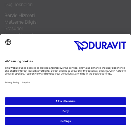
Duş Tekneleri
Servis Hizmeti
Malzeme Bilgisi
Broşürler
Teknik Servisler
Sıkça sorulan sorular
Facebook
Instagram
Pinterest
RSS-Feed
Flickr
Linked In
YouTube
Copyright © 2026 Duravit AG
Imprint
|
Veri Koruma Beyanı
|
Çerez ayarları
Türkiye