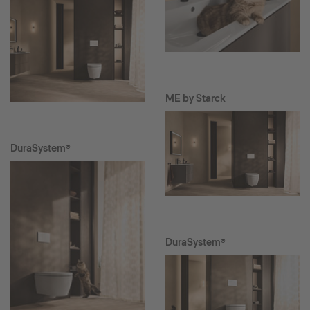
ME by Starck
DuraSystem®
DuraSystem®