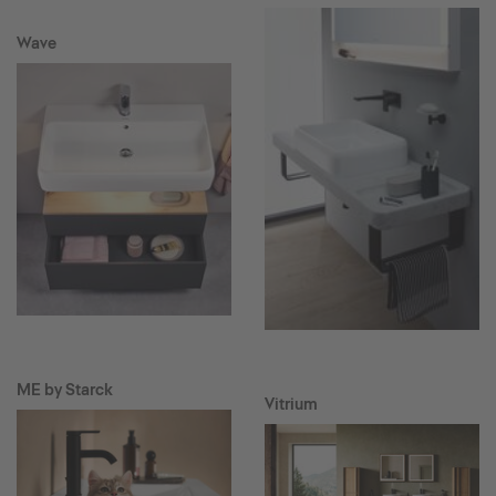
Wave
ME by Starck
Vitrium