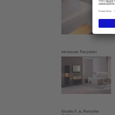
Aksesuar Parçaları
Studio F. A. Porsche