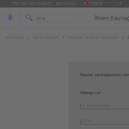
TÜRKIYE
'PRO' IÇIN: PRO.DURAVIT
BIR BAYI BUL
İlham Kayna
Ana sayfa
Servis Hizmeti
Haberler ve Basın Bültenleri
Resim veritabanının tüm
Hesap var