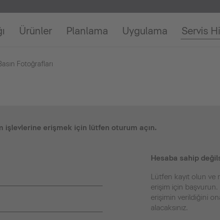
ğı
Ürünler
Planlama
Uygulama
Servis H
Basın Fotoğrafları
 işlevlerine erişmek için lütfen oturum açın.
Hesaba sahip değils
Lütfen kayıt olun ve 
erişim için başvurun. 
erişimin verildiğini o
alacaksınız.