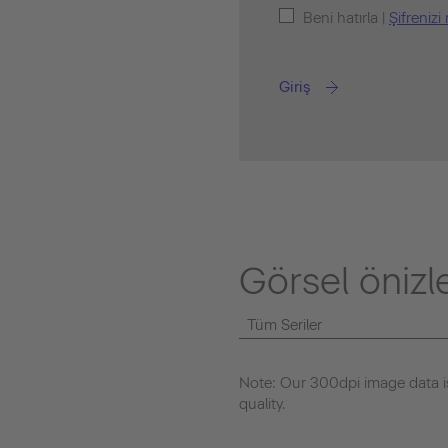
Beni hatırla |
Şifreniz
Giriş
Görsel öniz
Tüm Seriler
Note: Our 300dpi image data is
quality.