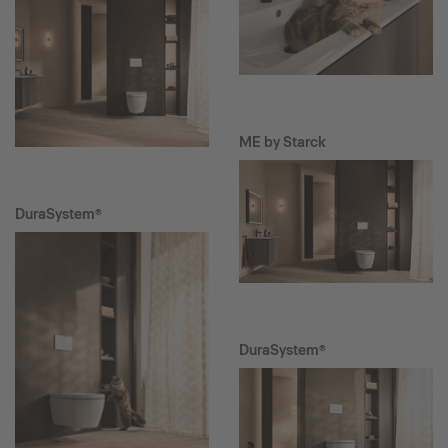
ME by Starck
DuraSystem®
DuraSystem®