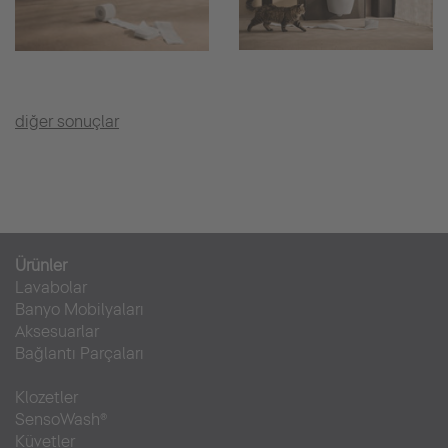
diğer sonuçlar
Ürünler
Lavabolar
Banyo Mobilyaları
Aksesuarlar
Bağlantı Parçaları
Klozetler
SensoWash®
Küvetler