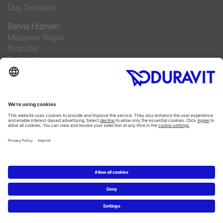
Duş Tekneleri
Servis Hizmeti
Malzeme Bilgisi
Broşürler
Teknik Servisler
Sıkça sorulan sorular
Facebook
Instagram
Pinterest
RSS-Feed
Flickr
Linked In
YouTube
Copyright © 2026 Duravit AG
Imprint
|
Veri Koruma Beyanı
|
Çerez ayarları
Türkiye