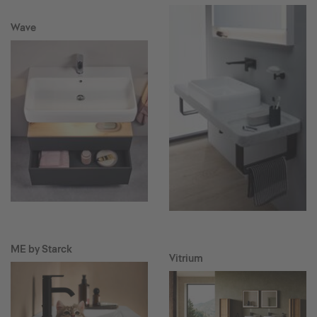
Wave
ME by Starck
Vitrium