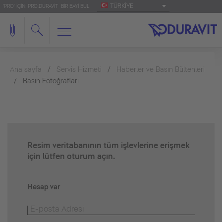
TÜRKIYE
'PRO' IÇIN: PRO.DURAVIT
BIR BAYI BUL
Ana sayfa
Servis Hizmeti
Haberler ve Basın Bültenleri
Basın Fotoğrafları
Resim veritabanının tüm işlevlerine erişmek
için lütfen oturum açın.
Hesap var