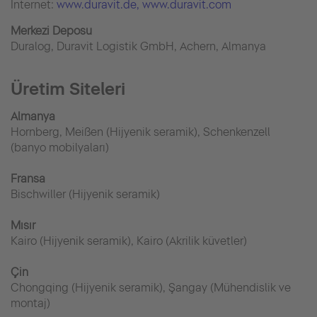
İnternet:
www.duravit.de
, www.duravit.com
Merkezi Deposu
Duralog, Duravit Logistik GmbH, Achern, Almanya
Üretim Siteleri
Almanya
Hornberg, Meißen (Hijyenik seramik), Schenkenzell
(banyo mobilyaları)
Fransa
Bischwiller (Hijyenik seramik)
Mısır
Kairo (Hijyenik seramik), Kairo (Akrilik küvetler)
Çin
Chongqing (Hijyenik seramik), Şangay (Mühendislik ve
montaj)