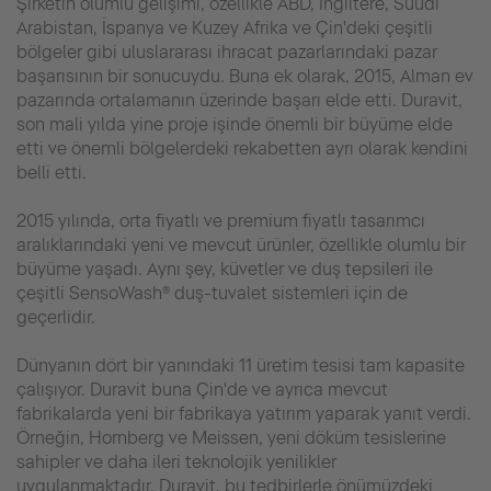
Şirketin olumlu gelişimi, özellikle ABD, İngiltere, Suudi
Arabistan, İspanya ve Kuzey Afrika ve Çin'deki çeşitli
bölgeler gibi uluslararası ihracat pazarlarındaki pazar
başarısının bir sonucuydu. Buna ek olarak, 2015, Alman ev
pazarında ortalamanın üzerinde başarı elde etti. Duravit,
son mali yılda yine proje işinde önemli bir büyüme elde
etti ve önemli bölgelerdeki rekabetten ayrı olarak kendini
belli etti.
2015 yılında, orta fiyatlı ve premium fiyatlı tasarımcı
aralıklarındaki yeni ve mevcut ürünler, özellikle olumlu bir
büyüme yaşadı. Aynı şey, küvetler ve duş tepsileri ile
çeşitli SensoWash® duş-tuvalet sistemleri için de
geçerlidir.
Dünyanın dört bir yanındaki 11 üretim tesisi tam kapasite
çalışıyor. Duravit buna Çin'de ve ayrıca mevcut
fabrikalarda yeni bir fabrikaya yatırım yaparak yanıt verdi.
Örneğin, Hornberg ve Meissen, yeni döküm tesislerine
sahipler ve daha ileri teknolojik yenilikler
uygulanmaktadır. Duravit, bu tedbirlerle önümüzdeki