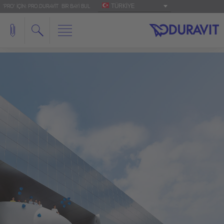
TÜRKIYE
'PRO' IÇIN: PRO.DURAVIT
BIR BAYI BUL