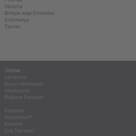
Ukrayna
Birleşik Arap Emirlikleri
Endonezya
Tayvan
Ürünler
Lavabolar
Banyo Mobilyaları
Aksesuarlar
Bağlantı Parçaları
Klozetler
SensoWash®
Küvetler
Duş Tekneleri