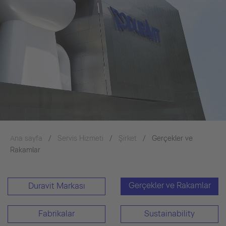
Ana sayfa
Servis Hizmeti
Şirket
Gerçekler ve
Rakamlar
Gerçekler ve Rakamlar
Duravit Markası
Fabrikalar
Sustainability