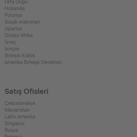
Orta Doğu
Hollanda
Polonya
Suudi Arabistan
ispanya
Güney Afrika
İsveç
İsviçre
Birleşik Krallık
Amerika Birleşik Devletleri
Satış Ofisleri
Çekoslovakya
Macaristan
Latin Amerika
Singapur
Rusya
Polonya