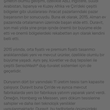
Şirketin olumlu gelişimi, özellikle ABD, İngiltere, Suudi
Arabistan, İspanya ve Kuzey Afrika ve Çin'deki çeşitli
bölgeler gibi uluslararası ihracat pazarlarındaki pazar
başarısının bir sonucuydu. Buna ek olarak, 2015, Alman ev
pazarında ortalamanın üzerinde başarı elde etti. Duravit,
son mali yılda yine proje işinde önemli bir büyüme elde
etti ve önemli bölgelerdeki rekabetten ayrı olarak kendini
belli etti.
2015 yılında, orta fiyatlı ve premium fiyatlı tasarımcı
aralıklarındaki yeni ve mevcut ürünler, özellikle olumlu bir
büyüme yaşadı. Aynı şey, küvetler ve duş tepsileri ile
çeşitli SensoWash® duş-tuvalet sistemleri için de
geçerlidir.
Dünyanın dört bir yanındaki 11 üretim tesisi tam kapasite
çalışıyor. Duravit buna Çin'de ve ayrıca mevcut
fabrikalarda yeni bir fabrikaya yatırım yaparak yanıt verdi.
Örneğin, Hornberg ve Meissen, yeni döküm tesislerine
sahipler ve daha ileri teknolojik yenilikler
uygulanmaktadır. Duravit, bu tedbirlerle önümüzdeki