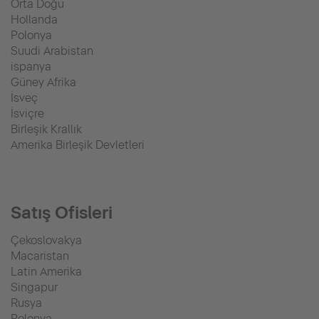
Orta Doğu
Hollanda
Polonya
Suudi Arabistan
ispanya
Güney Afrika
İsveç
İsviçre
Birleşik Krallık
Amerika Birleşik Devletleri
Satış Ofisleri
Çekoslovakya
Macaristan
Latin Amerika
Singapur
Rusya
Polonya