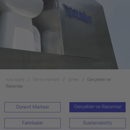
Ana sayfa
Servis Hizmeti
Şirket
Gerçekler ve
Rakamlar
Gerçekler ve Rakamlar
Duravit Markası
Fabrikalar
Sustainability