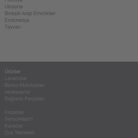
Ukrayna
Birleşik Arap Emirlikleri
Endonezya
Tayvan
Ürünler
Lavabolar
Banyo Mobilyaları
Aksesuarlar
Bağlantı Parçaları
Klozetler
SensoWash®
Küvetler
Duş Tekneleri