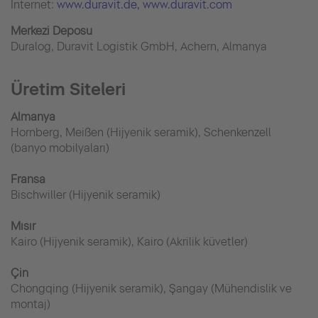
İnternet:
www.duravit.de
, www.duravit.com
Merkezi Deposu
Duralog, Duravit Logistik GmbH, Achern, Almanya
Üretim Siteleri
Almanya
Hornberg, Meißen (Hijyenik seramik), Schenkenzell
(banyo mobilyaları)
Fransa
Bischwiller (Hijyenik seramik)
Mısır
Kairo (Hijyenik seramik), Kairo (Akrilik küvetler)
Çin
Chongqing (Hijyenik seramik), Şangay (Mühendislik ve
montaj)