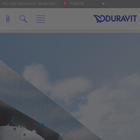
TÜRKIYE
'PRO' IÇIN: PRO.DURAVIT
BIR BAYI BUL